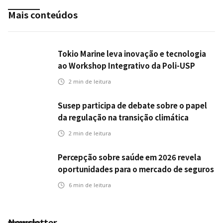
Mais conteúdos
Tokio Marine leva inovação e tecnologia
ao Workshop Integrativo da Poli-USP
2
min de leitura
Susep participa de debate sobre o papel
da regulação na transição climática
2
min de leitura
Percepção sobre saúde em 2026 revela
oportunidades para o mercado de seguros
ampliar cobertura e prevenção
6
min de leitura
Newsletter