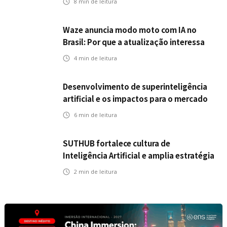
8
min de leitura
Waze anuncia modo moto com IA no
Brasil: Por que a atualização interessa
ao mercado segurador?
4
min de leitura
Desenvolvimento de superinteligência
artificial e os impactos para o mercado
de seguros
6
min de leitura
SUTHUB fortalece cultura de
Inteligência Artificial e amplia estratégia
para toda a organização
2
min de leitura