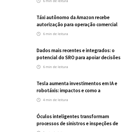
6
min de leitura
Táxi autônomo da Amazon recebe
autorização para operação comercial
nos EUA: como a circulação desses
6
min de leitura
veículos impactam o mercado de
seguros?
Dados mais recentes e integrados: o
potencial do SRO para apoiar decisões
nas seguradoras
6
min de leitura
Tesla aumenta investimentos em IA e
robotáxis: impactos e como a
mobilidade autônoma transforma o
4
min de leitura
futuro dos seguros
Óculos inteligentes transformam
processos de sinistros e inspeções de
seguros