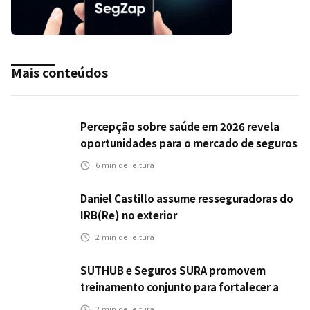
Mais conteúdos
Percepção sobre saúde em 2026 revela
oportunidades para o mercado de seguros
ampliar cobertura e prevenção
6
min de leitura
Daniel Castillo assume resseguradoras do
IRB(Re) no exterior
2
min de leitura
SUTHUB e Seguros SURA promovem
treinamento conjunto para fortalecer a
operação comercial do Seguro Mobilidade
2
min de leitura