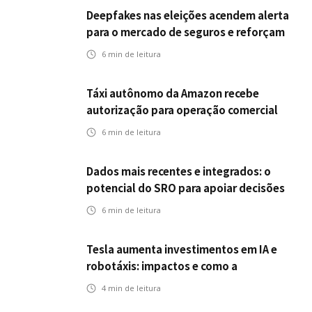
Deepfakes nas eleições acendem alerta
para o mercado de seguros e reforçam
desafios da inteligência artificial
6
min de leitura
Táxi autônomo da Amazon recebe
autorização para operação comercial
nos EUA: como a circulação desses
6
min de leitura
veículos impactam o mercado de
seguros?
Dados mais recentes e integrados: o
potencial do SRO para apoiar decisões
nas seguradoras
6
min de leitura
Tesla aumenta investimentos em IA e
robotáxis: impactos e como a
mobilidade autônoma transforma o
4
min de leitura
futuro dos seguros