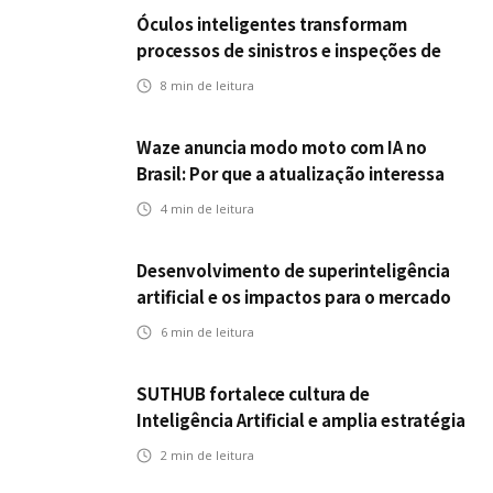
Óculos inteligentes transformam
processos de sinistros e inspeções de
seguros
8
min de leitura
Waze anuncia modo moto com IA no
Brasil: Por que a atualização interessa
ao mercado segurador?
4
min de leitura
Desenvolvimento de superinteligência
artificial e os impactos para o mercado
de seguros
6
min de leitura
SUTHUB fortalece cultura de
Inteligência Artificial e amplia estratégia
para toda a organização
2
min de leitura