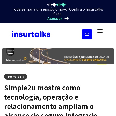
Toda semana um episódio novo! Confira o Insurtalks
Cast.
Acessar
Inscreva-
se
Tecnologia
Simple2u mostra como
tecnologia, operação e
relacionamento ampliam o
alcance do seguro integrado