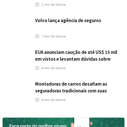
2
min de leitura
Volvo lança agência de seguros
1
min de leitura
EUA anunciam caução de até US$ 15 mil
em vistos e levantam dúvidas sobre
impactos no seguro viagem
4
min de leitura
Montadoras de carros desafiam as
seguradoras tradicionais com suas
próprias opções de seguro
4
min de leitura