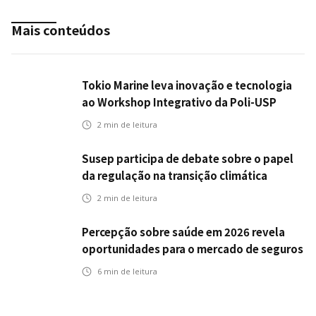
Mais conteúdos
Tokio Marine leva inovação e tecnologia
ao Workshop Integrativo da Poli-USP
2
min de leitura
Susep participa de debate sobre o papel
da regulação na transição climática
2
min de leitura
Percepção sobre saúde em 2026 revela
oportunidades para o mercado de seguros
ampliar cobertura e prevenção
6
min de leitura