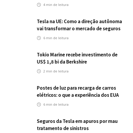
setor de seguros automotivos na era
4
min de leitura
dos veículos autônomos
Tesla na UE: Como a direção autônoma
vai transformar o mercado de seguros
6
min de leitura
Tokio Marine recebe investimento de
US$ 1,8 bi da Berkshire
2
min de leitura
Postes de luz para recarga de carros
elétricos: o que a experiência dos EUA
pode antecipar para o Brasil
6
min de leitura
Seguros da Tesla em apuros por mau
tratamento de sinistros