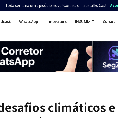
Toda semana um episódio novo! Confira o Insurtalks Cast.
Ace
odcast
WhatsApp
Innovators
INSUMMIT
Cursos
esafios climáticos e