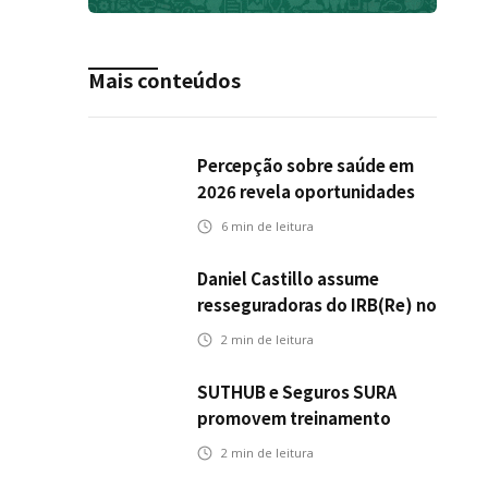
Mais conteúdos
Percepção sobre saúde em
2026 revela oportunidades
para o mercado de seguros
6
min de leitura
ampliar cobertura e
prevenção
Daniel Castillo assume
resseguradoras do IRB(Re) no
exterior
2
min de leitura
SUTHUB e Seguros SURA
promovem treinamento
conjunto para fortalecer a
2
min de leitura
operação comercial do