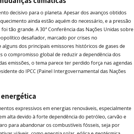
mudanças climáticas
o decisivo para o planeta. Apesar dos avanços obtidos
 aquecimento ainda estão aquém do necessário, e a pressão
foi tão grande. A 30ª Conferência das Nações Unidas sobre
opolítico desafiador, marcado por crises no
e alguns dos principais emissores históricos de gases de
ós o compromisso global de reduzir a dependência dos
 das emissões, o tema parece ter perdido força nas agendas
presidente do IPCC (Painel Intergovernamental das Nações
o energética
mentos expressivos em energias renováveis, especialmente
em alta devido à forte dependência do petróleo, carvão e
aro para abandonar os combustíveis fósseis, seja por
nativas viáveis, como energia solar, eólica e geotérmica.