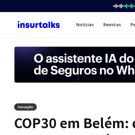
Notícias
Revistas
P
Inovação
COP30 em Belém: d