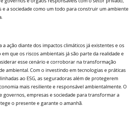
re governos e órgãos responsáveis com o setor privado,
as e a sociedade como um todo para construir um ambiente
a.
a ação diante dos impactos climáticos já existentes e os
m que os riscos ambientais já são parte da realidade e
nsiderar esse cenário e corroborar na transformação
ade ambiental. Com o investindo em tecnologias e práticas
alinhadas ao ESG, as seguradoras além de protegerem
conomia mais resiliente e responsável ambientalmente. O
e governos, empresas e sociedade para transformar a
otege o presente e garante o amanhã.