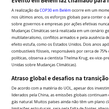
Evento em Belém faz chamado para 
A realização da
COP30 em Belém
ocorre em um moment
nos últimos anos, os esforços globais para conter o
sobre governos e empresas por ações efetivas nunca 
Mudanças Climáticas será realizada em um cenário ge
multilateralismo, conflitos armados e pela ausência d
efeito estufa, como os Estados Unidos. Dois anos ap
combustíveis fósseis, responsáveis por cerca de 75%
políticas, observa a cientista Thelma Krug, ex-vice-
Unidas sobre Mudanças Climáticas).
Atraso global e desafios na transiçã
De acordo com a matéria do UOL, apesar dos investi
liderados pela China, as emissões globais continuam 
gás natural. Muitos países ainda não têm um plano cl
limitações estruturais, seja pela falta de fontes alter