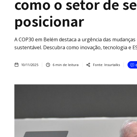
como o setor de s
posicionar
A COP30 em Belém destaca a urgência das mudanças c
sustentável. Descubra como inovação, tecnologia e E
10/11/2025
6
min de leitura
Fonte:
Insurtalks