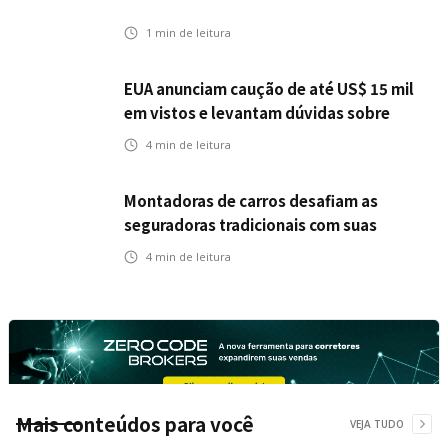
1
min de leitura
EUA anunciam caução de até US$ 15 mil
em vistos e levantam dúvidas sobre
impactos no seguro viagem
4
min de leitura
Montadoras de carros desafiam as
seguradoras tradicionais com suas
próprias opções de seguro
4
min de leitura
Mais conteúdos para você
VEJA TUDO