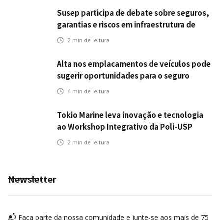
Susep participa de debate sobre seguros,
garantias e riscos em infraestrutura de
transportes
2
min de leitura
Alta nos emplacamentos de veículos pode
sugerir oportunidades para o seguro
automotivo
4
min de leitura
Tokio Marine leva inovação e tecnologia
ao Workshop Integrativo da Poli-USP
2
min de leitura
Newsletter
📬 Faça parte da nossa comunidade e junte-se aos mais de 75