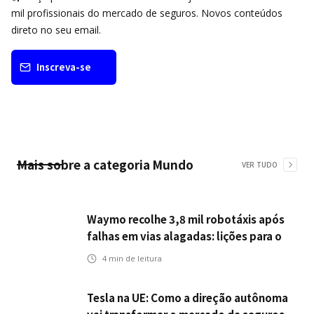
mil profissionais do mercado de seguros. Novos conteúdos
direto no seu email.
Inscreva-se
Mais sobre a categoria
Mundo
VER TUDO
Waymo recolhe 3,8 mil robotáxis após
falhas em vias alagadas: lições para o
setor de seguros automotivos na era
4
min de leitura
dos veículos autônomos
Tesla na UE: Como a direção autônoma