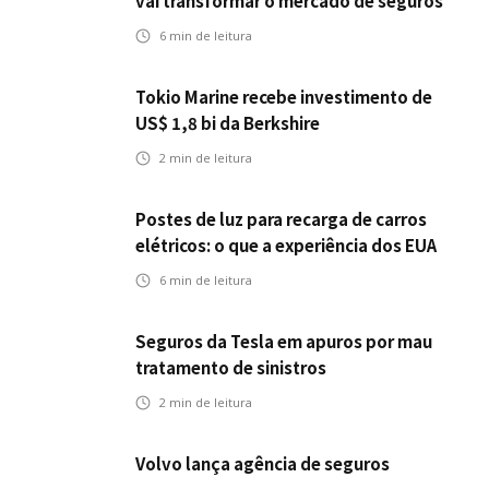
vai transformar o mercado de seguros
6
min de leitura
Tokio Marine recebe investimento de
US$ 1,8 bi da Berkshire
2
min de leitura
Postes de luz para recarga de carros
elétricos: o que a experiência dos EUA
pode antecipar para o Brasil
6
min de leitura
Seguros da Tesla em apuros por mau
tratamento de sinistros
2
min de leitura
Volvo lança agência de seguros