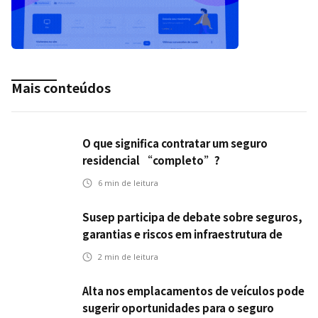
Mais conteúdos
O que significa contratar um seguro
residencial “completo”?
6
min de leitura
Susep participa de debate sobre seguros,
garantias e riscos em infraestrutura de
transportes
2
min de leitura
Alta nos emplacamentos de veículos pode
sugerir oportunidades para o seguro