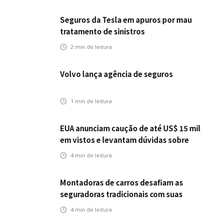
Seguros da Tesla em apuros por mau
tratamento de sinistros
2
min de leitura
Volvo lança agência de seguros
1
min de leitura
EUA anunciam caução de até US$ 15 mil
em vistos e levantam dúvidas sobre
impactos no seguro viagem
4
min de leitura
Montadoras de carros desafiam as
seguradoras tradicionais com suas
próprias opções de seguro
4
min de leitura