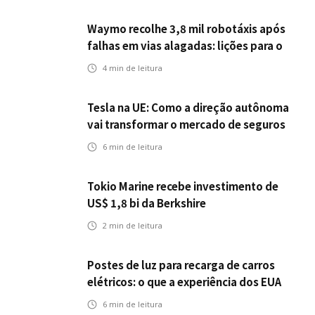
Waymo recolhe 3,8 mil robotáxis após
falhas em vias alagadas: lições para o
setor de seguros automotivos na era
4
min de leitura
dos veículos autônomos
Tesla na UE: Como a direção autônoma
vai transformar o mercado de seguros
6
min de leitura
Tokio Marine recebe investimento de
US$ 1,8 bi da Berkshire
2
min de leitura
Postes de luz para recarga de carros
elétricos: o que a experiência dos EUA
pode antecipar para o Brasil
6
min de leitura