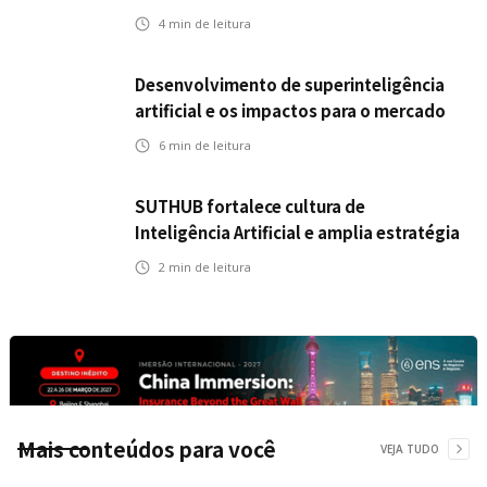
ao mercado segurador?
4
min de leitura
Desenvolvimento de superinteligência
artificial e os impactos para o mercado
de seguros
6
min de leitura
SUTHUB fortalece cultura de
Inteligência Artificial e amplia estratégia
para toda a organização
2
min de leitura
Mais conteúdos para você
VEJA TUDO