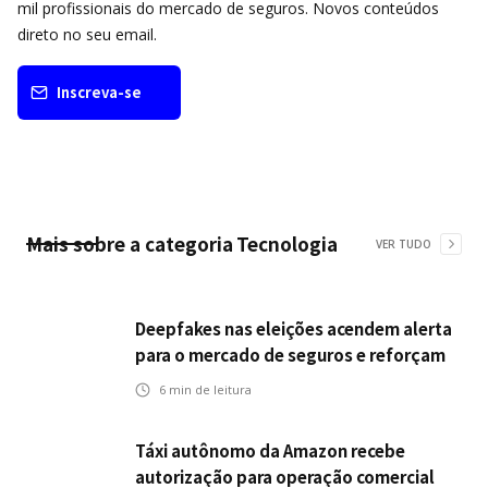
mil profissionais do mercado de seguros. Novos conteúdos
direto no seu email.
Inscreva-se
Mais sobre a categoria
Tecnologia
VER TUDO
Deepfakes nas eleições acendem alerta
para o mercado de seguros e reforçam
desafios da inteligência artificial
6
min de leitura
Táxi autônomo da Amazon recebe
autorização para operação comercial