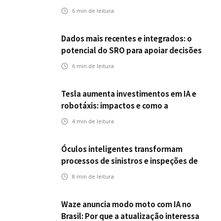
nos EUA: como a circulação desses
6
min de leitura
veículos impactam o mercado de
seguros?
Dados mais recentes e integrados: o
potencial do SRO para apoiar decisões
nas seguradoras
6
min de leitura
Tesla aumenta investimentos em IA e
robotáxis: impactos e como a
mobilidade autônoma transforma o
4
min de leitura
futuro dos seguros
Óculos inteligentes transformam
processos de sinistros e inspeções de
seguros
8
min de leitura
Waze anuncia modo moto com IA no
Brasil: Por que a atualização interessa