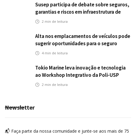
Susep participa de debate sobre seguros,
garantias e riscos em infraestrutura de
transportes
2
min de leitura
Alta nos emplacamentos de veículos pode
sugerir oportunidades para o seguro
automotivo
4
min de leitura
Tokio Marine leva inovação e tecnologia
ao Workshop Integrativo da Poli-USP
2
min de leitura
Newsletter
📬 Faça parte da nossa comunidade e junte-se aos mais de 75