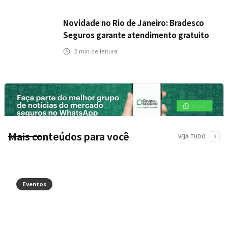
Novidade no Rio de Janeiro: Bradesco
Seguros garante atendimento gratuito
na Ponte Rio-Niterói
2
min de leitura
Mais conteúdos para você
VEJA TUDO
Eventos