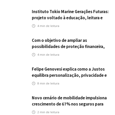
Instituto Tokio Marine Gerações Futuras:
projeto voltado à educação, leitura e
empregabilidade
4
min de leitura
Com o objetivo de ampliar as
possibilidades de proteção financeira,
Icatu Seguros eleva capital segurado
4
min de leitura
individual para até R$ 150 milhões
Felipe Genovesi explica como a Justos
equilibra personalização, privacidade e
tecnologia
8
min de leitura
Novo cenário de mobilidade impulsiona
crescimento de 67% nos seguros para
veículos elétricos da Bradesco Seguros
2
min de leitura