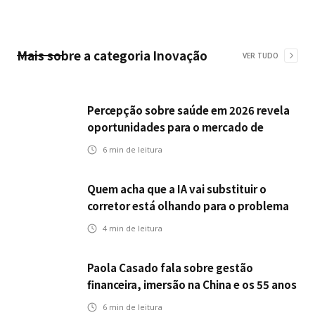
Mais sobre a categoria
Inovação
VER TUDO
Percepção sobre saúde em 2026 revela
oportunidades para o mercado de
seguros ampliar cobertura e prevenção
6
min de leitura
Quem acha que a IA vai substituir o
corretor está olhando para o problema
errado
4
min de leitura
Paola Casado fala sobre gestão
financeira, imersão na China e os 55 anos
da ENS
6
min de leitura