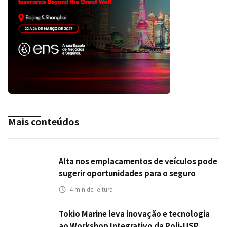
Mais conteúdos
Alta nos emplacamentos de veículos pode
sugerir oportunidades para o seguro
automotivo
4
min de leitura
Tokio Marine leva inovação e tecnologia
ao Workshop Integrativo da Poli-USP