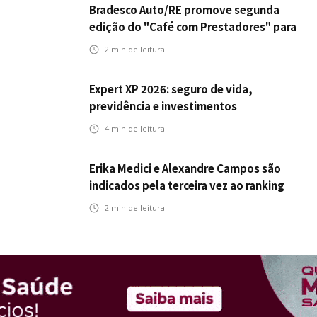
Bradesco Auto/RE promove segunda
edição do "Café com Prestadores" para
fortalecer parceria e aprimorar
2
min de leitura
experiência dos clientes
Expert XP 2026: seguro de vida,
previdência e investimentos
estabelecem uma nova agenda para a
4
min de leitura
inteligência financeira no Brasil
Erika Medici e Alexandre Campos são
indicados pela terceira vez ao ranking
de CEOs e RHs Mais Admirados
2
min de leitura