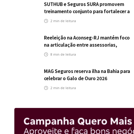
SUTHUB e Seguros SURA promovem
treinamento conjunto para fortalecer a
operação comercial do Seguro
2
min de leitura
Mobilidade no Grupo MDS
Reeleição na Aconseg-RJ mantém foco
na articulação entre assessorias,
corretores e seguradoras
8
min de leitura
MAG Seguros reserva ilha na Bahia para
celebrar o Galo de Ouro 2026
2
min de leitura