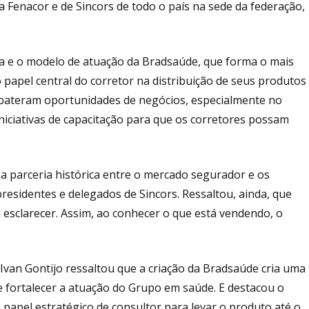
 Fenacor e de Sincors de todo o país na sede da federação,
ra e o modelo de atuação da Bradsaúde, que forma o mais
papel central do corretor na distribuição de seus produtos
debateram oportunidades de negócios, especialmente no
iciativas de capacitação para que os corretores possam
a parceria histórica entre o mercado segurador e os
residentes e delegados de Sincors. Ressaltou, ainda, que
esclarecer. Assim, ao conhecer o que está vendendo, o
van Gontijo ressaltou que a criação da Bradsaúde cria uma
 e fortalecer a atuação do Grupo em saúde. E destacou o
o papel estratégico de consultor para levar o produto até o