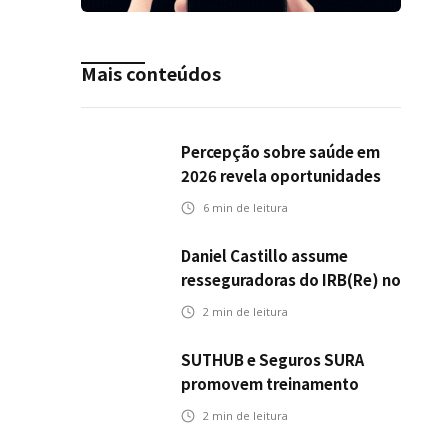
Mais conteúdos
Percepção sobre saúde em
2026 revela oportunidades
para o mercado de seguros
6
min de leitura
ampliar cobertura e
prevenção
Daniel Castillo assume
resseguradoras do IRB(Re) no
exterior
2
min de leitura
SUTHUB e Seguros SURA
promovem treinamento
conjunto para fortalecer a
2
min de leitura
operação comercial do