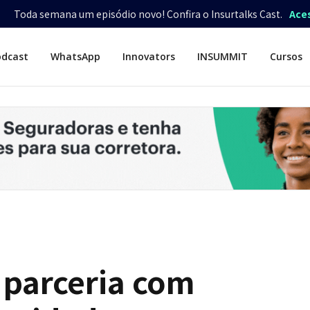
Toda semana um episódio novo! Confira o Insurtalks Cast.
Ace
odcast
WhatsApp
Innovators
INSUMMIT
Cursos
 parceria com