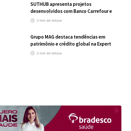
SUTHUB apresenta projetos
desenvolvidos com Banco Carrefour e
A.PET no Congresso Latino-Americano
2
min de leitura
de Open Innovation
Grupo MAG destaca tendências em
patrimônio e crédito global na Expert
XP 2026
2
min de leitura