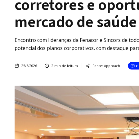
corretores e opor
mercado de saúde
Encontro com lideranças da Fenacor e Sincors de todo
potencial dos planos corporativos, com destaque pa
25/5/2026
2
min de leitura
Fonte:
Approach
C