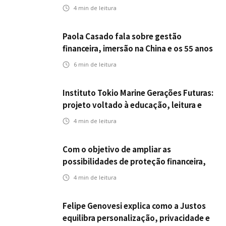
errado
4
min de leitura
Paola Casado fala sobre gestão
financeira, imersão na China e os 55 anos
da ENS
6
min de leitura
Instituto Tokio Marine Gerações Futuras:
projeto voltado à educação, leitura e
empregabilidade
4
min de leitura
Com o objetivo de ampliar as
possibilidades de proteção financeira,
Icatu Seguros eleva capital segurado
4
min de leitura
individual para até R$ 150 milhões
Felipe Genovesi explica como a Justos
equilibra personalização, privacidade e