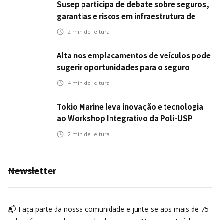
Susep participa de debate sobre seguros,
garantias e riscos em infraestrutura de
transportes
2
min de leitura
Alta nos emplacamentos de veículos pode
sugerir oportunidades para o seguro
automotivo
4
min de leitura
Tokio Marine leva inovação e tecnologia
ao Workshop Integrativo da Poli-USP
2
min de leitura
Newsletter
📬 Faça parte da nossa comunidade e junte-se aos mais de 75