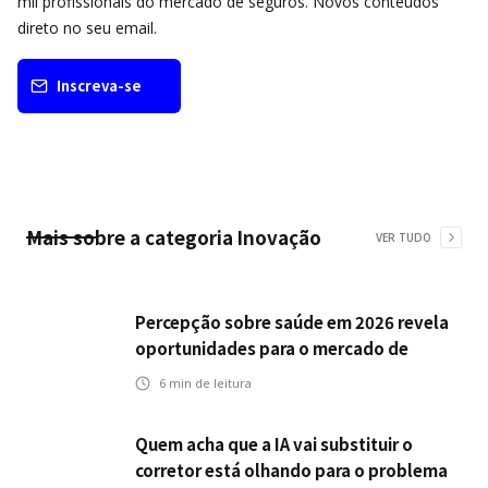
mil profissionais do mercado de seguros. Novos conteúdos
direto no seu email.
Inscreva-se
Mais sobre a categoria
Inovação
VER TUDO
Percepção sobre saúde em 2026 revela
oportunidades para o mercado de
seguros ampliar cobertura e prevenção
6
min de leitura
Quem acha que a IA vai substituir o
corretor está olhando para o problema