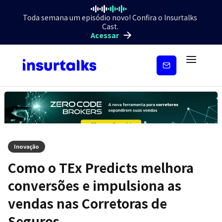
Toda semana um episódio novo! Confira o Insurtalks
Cast.
Acessar
Inscreva-
se
Inovação
Como o TEx Predicts melhora
conversões e impulsiona as
vendas nas Corretoras de
Seguros