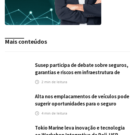
Mais conteúdos
Susep participa de debate sobre seguros,
garantias e riscos em infraestrutura de
transportes
2
min de leitura
Alta nos emplacamentos de veículos pode
sugerir oportunidades para o seguro
automotivo
4
min de leitura
Tokio Marine leva inovação e tecnologia
ao Workshop Integrativo da Poli-USP