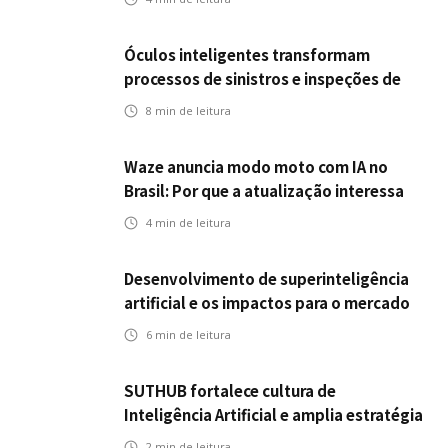
futuro dos seguros
Óculos inteligentes transformam
processos de sinistros e inspeções de
seguros
8
min de leitura
Waze anuncia modo moto com IA no
Brasil: Por que a atualização interessa
ao mercado segurador?
4
min de leitura
Desenvolvimento de superinteligência
artificial e os impactos para o mercado
de seguros
6
min de leitura
SUTHUB fortalece cultura de
Inteligência Artificial e amplia estratégia
para toda a organização
2
min de leitura