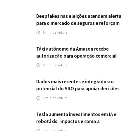
Deepfakes nas eleições acendem alerta
para o mercado de seguros e reforçam
desafios da inteligência artificial
6
min de leitura
Táxi autônomo da Amazon recebe
autorização para operação comercial
nos EUA: como a circulação desses
6
min de leitura
veículos impactam o mercado de
seguros?
Dados mais recentes e integrados: o
potencial do SRO para apoiar decisões
nas seguradoras
6
min de leitura
Tesla aumenta investimentos em IA e
robotáxis: impactos e como a
mobilidade autônoma transforma o
4
min de leitura