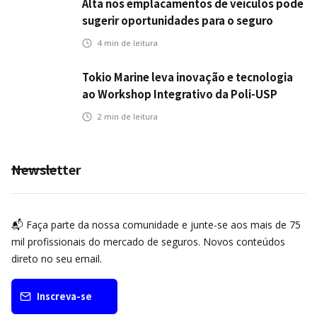
Alta nos emplacamentos de veículos pode
sugerir oportunidades para o seguro
automotivo
4
min de leitura
Tokio Marine leva inovação e tecnologia
ao Workshop Integrativo da Poli-USP
2
min de leitura
Newsletter
📬 Faça parte da nossa comunidade e junte-se aos mais de 75
mil profissionais do mercado de seguros. Novos conteúdos
direto no seu email.
Inscreva-se