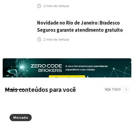
veículos elétricos da Bradesco Seguros
2
min de leitura
Novidade no Rio de Janeiro: Bradesco
Seguros garante atendimento gratuito
na Ponte Rio-Niterói
2
min de leitura
Mais conteúdos para você
VEJA TUDO
Mercado