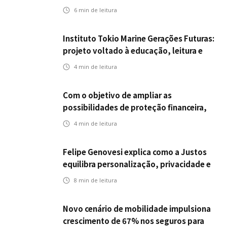
da ENS
6
min de leitura
Instituto Tokio Marine Gerações Futuras:
projeto voltado à educação, leitura e
empregabilidade
4
min de leitura
Com o objetivo de ampliar as
possibilidades de proteção financeira,
Icatu Seguros eleva capital segurado
4
min de leitura
individual para até R$ 150 milhões
Felipe Genovesi explica como a Justos
equilibra personalização, privacidade e
tecnologia
8
min de leitura
Novo cenário de mobilidade impulsiona
crescimento de 67% nos seguros para