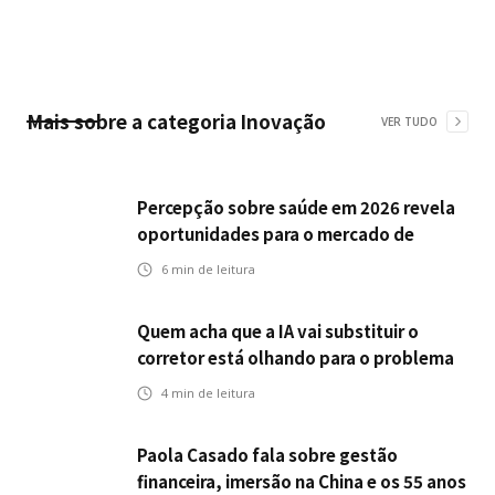
Mais sobre a categoria
Inovação
VER TUDO
Percepção sobre saúde em 2026 revela
oportunidades para o mercado de
seguros ampliar cobertura e prevenção
6
min de leitura
Quem acha que a IA vai substituir o
corretor está olhando para o problema
errado
4
min de leitura
Paola Casado fala sobre gestão
financeira, imersão na China e os 55 anos