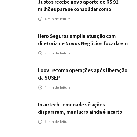
Justos recebe novo aporte de R$ 92
milhões para se consolidar como
primeira seguradora baseada em IA
4
min de leitura
Hero Seguros amplia atuação com
diretoria de Novos Negócios focada em
Corretores, Bancos e Seguradoras
2
min de leitura
Loovi retoma operações após liberação
da SUSEP
1
min de leitura
Insurtech Lemonade vê ações
dispararem, mas lucro ainda é incerto
6
min de leitura