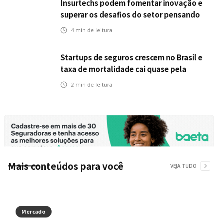
Insurtechs podem fomentar inovação e
superar os desafios do setor pensando
fora da caixa em 2025
4
min de leitura
Startups de seguros crescem no Brasil e
taxa de mortalidade cai quase pela
metade, aponta estudo
2
min de leitura
Mais conteúdos para você
VEJA TUDO
Mercado