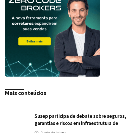
Mais conteúdos
Susep participa de debate sobre seguros,
garantias e riscos em infraestrutura de
transportes
2
min de leitura