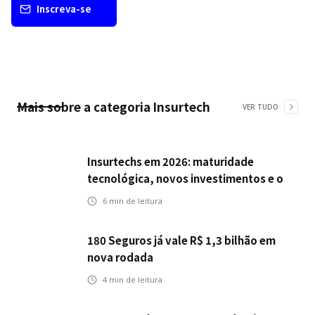
Inscreva-se
Mais sobre a categoria
Insurtech
VER TUDO
Insurtechs em 2026: maturidade
tecnológica, novos investimentos e o
teste da resiliência
6
min de leitura
180 Seguros já vale R$ 1,3 bilhão em
nova rodada
4
min de leitura