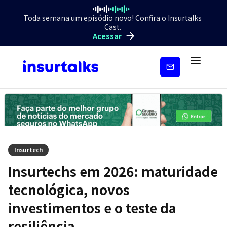
Toda semana um episódio novo! Confira o Insurtalks
Cast.
Acessar
Inscreva-
se
Insurtech
Insurtechs em 2026: maturidade
tecnológica, novos
investimentos e o teste da
resiliência