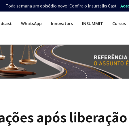
Toda semana um episódio novo! Confira o Insurtalks Cast.
Ace
odcast
WhatsApp
Innovators
INSUMMIT
Cursos
ações após liberação