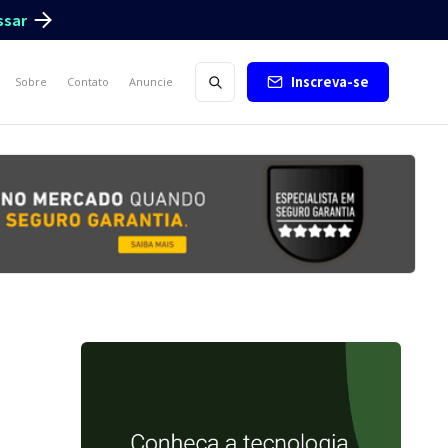
ssar
Inscreva-se
Sobre
Contato
Anuncie