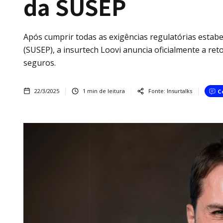
da SUSEP
Após cumprir todas as exigências regulatórias estab
(SUSEP), a insurtech Loovi anuncia oficialmente a r
seguros.
22/3/2025
1
min de leitura
Fonte:
Insurtalks
C