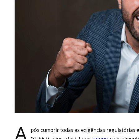
A
pós cumprir todas as exigências regulatórias 
(SUSEP), a insurtech Loovi
anuncia
oficialment