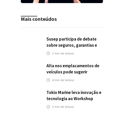
Mais conteúdos
Susep participa de debate
sobre seguros, garantias e
riscos em infraestrutura de
2
min de leitura
transportes
Alta nos emplacamentos de
veículos pode sugerir
oportunidades para o seguro
4
min de leitura
automotivo
Tokio Marine leva inovação e
tecnologia ao Workshop
Integrativo da Poli-USP
2
min de leitura