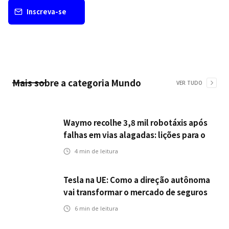
Inscreva-se
Mais sobre a categoria
Mundo
VER TUDO
Waymo recolhe 3,8 mil robotáxis após
falhas em vias alagadas: lições para o
setor de seguros automotivos na era
4
min de leitura
dos veículos autônomos
Tesla na UE: Como a direção autônoma
vai transformar o mercado de seguros
6
min de leitura