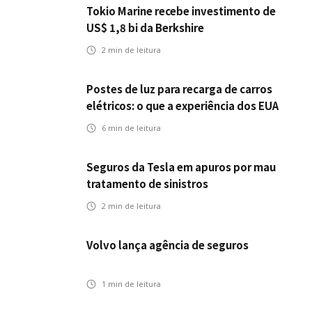
Tokio Marine recebe investimento de
US$ 1,8 bi da Berkshire
2
min de leitura
Postes de luz para recarga de carros
elétricos: o que a experiência dos EUA
pode antecipar para o Brasil
6
min de leitura
Seguros da Tesla em apuros por mau
tratamento de sinistros
2
min de leitura
Volvo lança agência de seguros
1
min de leitura