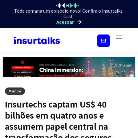
Toda semana um episódio novo! Confira o Insurtalks
Cast.
Acessar
Inscreva-
se
Mundo
Insurtechs captam US$ 40
bilhões em quatro anos e
assumem papel central na
transformação dos seguros