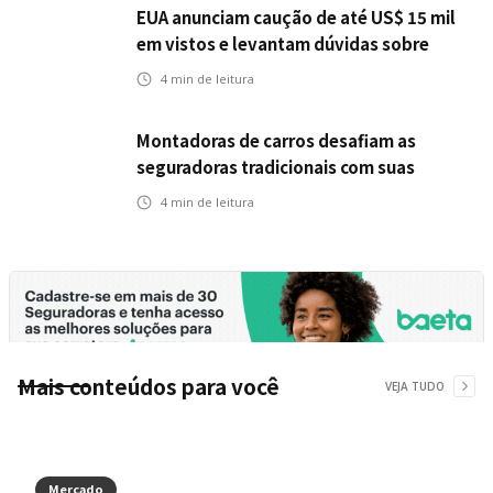
EUA anunciam caução de até US$ 15 mil
em vistos e levantam dúvidas sobre
impactos no seguro viagem
4
min de leitura
Montadoras de carros desafiam as
seguradoras tradicionais com suas
próprias opções de seguro
4
min de leitura
Mais conteúdos para você
VEJA TUDO
Mercado