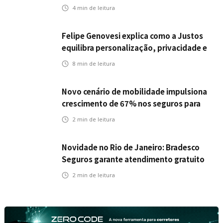
Icatu Seguros eleva capital segurado
4
min de leitura
individual para até R$ 150 milhões
Felipe Genovesi explica como a Justos
equilibra personalização, privacidade e
tecnologia
8
min de leitura
Novo cenário de mobilidade impulsiona
crescimento de 67% nos seguros para
veículos elétricos da Bradesco Seguros
2
min de leitura
Novidade no Rio de Janeiro: Bradesco
Seguros garante atendimento gratuito
na Ponte Rio-Niterói
2
min de leitura