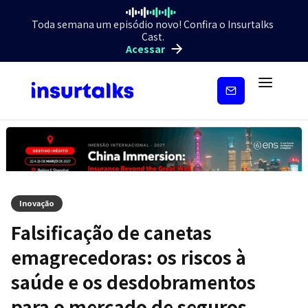
Toda semana um episódio novo! Confira o Insurtalks
Cast.
Acessar
Inscreva-
se
Inovação
Falsificação de canetas
emagrecedoras: os riscos à
saúde e os desdobramentos
para o mercado de seguros