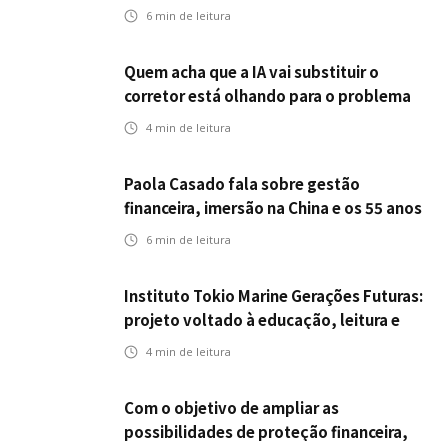
seguros ampliar cobertura e prevenção
6
min de leitura
Quem acha que a IA vai substituir o
corretor está olhando para o problema
errado
4
min de leitura
Paola Casado fala sobre gestão
financeira, imersão na China e os 55 anos
da ENS
6
min de leitura
Instituto Tokio Marine Gerações Futuras:
projeto voltado à educação, leitura e
empregabilidade
4
min de leitura
Com o objetivo de ampliar as
possibilidades de proteção financeira,