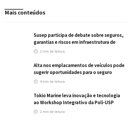
Mais conteúdos
Susep participa de debate sobre seguros,
garantias e riscos em infraestrutura de
transportes
2
min de leitura
Alta nos emplacamentos de veículos pode
sugerir oportunidades para o seguro
automotivo
4
min de leitura
Tokio Marine leva inovação e tecnologia
ao Workshop Integrativo da Poli-USP
2
min de leitura