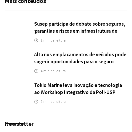
Mais conteúdos
Susep participa de debate sobre seguros,
garantias e riscos em infraestrutura de
transportes
2
min de leitura
Alta nos emplacamentos de veículos pode
sugerir oportunidades para o seguro
automotivo
4
min de leitura
Tokio Marine leva inovação e tecnologia
ao Workshop Integrativo da Poli-USP
2
min de leitura
Newsletter