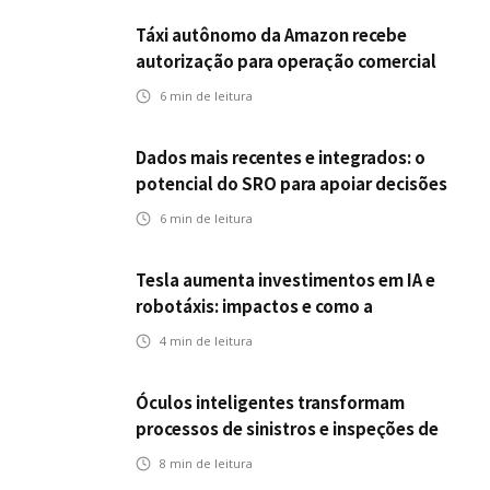
Táxi autônomo da Amazon recebe
autorização para operação comercial
nos EUA: como a circulação desses
6
min de leitura
veículos impactam o mercado de
seguros?
Dados mais recentes e integrados: o
potencial do SRO para apoiar decisões
nas seguradoras
6
min de leitura
Tesla aumenta investimentos em IA e
robotáxis: impactos e como a
mobilidade autônoma transforma o
4
min de leitura
futuro dos seguros
Óculos inteligentes transformam
processos de sinistros e inspeções de
seguros
8
min de leitura