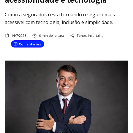
Como a seguradora está tornando o seguro mais
acessível com tecnologia, inclusão e simplicidade.
14/7/2025
6
min de leitura
Fonte:
Insurtalks
Comentários