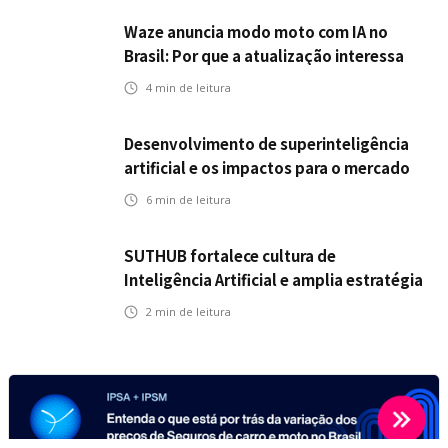
Waze anuncia modo moto com IA no
Brasil: Por que a atualização interessa
ao mercado segurador?
4
min de leitura
Desenvolvimento de superinteligência
artificial e os impactos para o mercado
de seguros
6
min de leitura
SUTHUB fortalece cultura de
Inteligência Artificial e amplia estratégia
para toda a organização
2
min de leitura