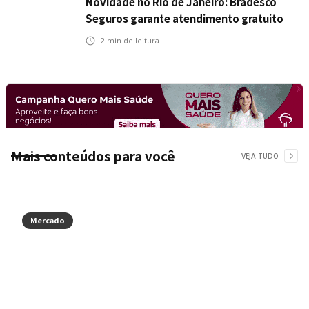
Novidade no Rio de Janeiro: Bradesco
Seguros garante atendimento gratuito
na Ponte Rio-Niterói
2
min de leitura
Mais conteúdos para você
VEJA TUDO
Mercado