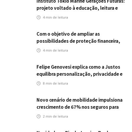
Instituto Tokio Marine Gerações Futuras:
projeto voltado à educação, leitura e
empregabilidade
4
min de leitura
Com o objetivo de ampliar as
possibilidades de proteção financeira,
Icatu Seguros eleva capital segurado
4
min de leitura
individual para até R$ 150 milhões
Felipe Genovesi explica como a Justos
equilibra personalização, privacidade e
tecnologia
8
min de leitura
Novo cenário de mobilidade impulsiona
crescimento de 67% nos seguros para
veículos elétricos da Bradesco Seguros
2
min de leitura