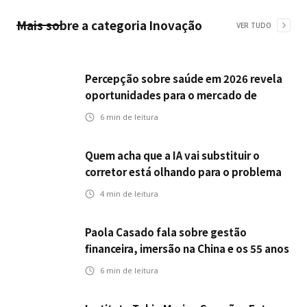
Mais sobre a categoria
Inovação
VER TUDO
Percepção sobre saúde em 2026 revela
oportunidades para o mercado de
seguros ampliar cobertura e prevenção
6
min de leitura
Quem acha que a IA vai substituir o
corretor está olhando para o problema
errado
4
min de leitura
Paola Casado fala sobre gestão
financeira, imersão na China e os 55 anos
da ENS
6
min de leitura