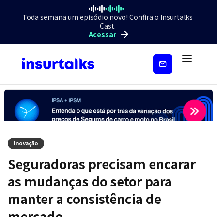
Toda semana um episódio novo! Confira o Insurtalks
Cast.
Acessar
Inscreva-
se
Inovação
Seguradoras precisam encarar
as mudanças do setor para
manter a consistência de
mercado