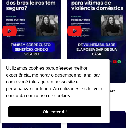
Utilizamos cookies para oferecer melhor
experiência, melhorar o desempenho, analisar
como você interage em nosso site e
personalizar conteúdo. Ao utilizar este site, você
Por que apenas 17% dos
A cobertura inédita para
concorda com o uso de cookies.
brasileiros têm seguro?
vítimas de violência
doméstica
Ok, entendi!