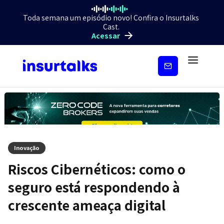
Toda semana um episódio novo! Confira o Insurtalks
Cast.
Acessar
Inscreva-
se
Inovação
Riscos Cibernéticos: como o
seguro está respondendo à
crescente ameaça digital