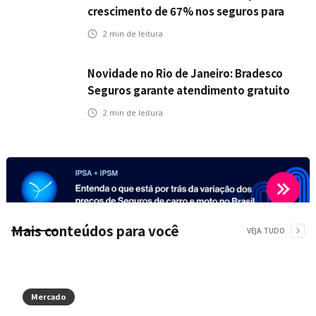
crescimento de 67% nos seguros para
veículos elétricos da Bradesco Seguros
2
min de leitura
Novidade no Rio de Janeiro: Bradesco
Seguros garante atendimento gratuito
na Ponte Rio-Niterói
2
min de leitura
Mais conteúdos para você
VEJA TUDO
Mercado