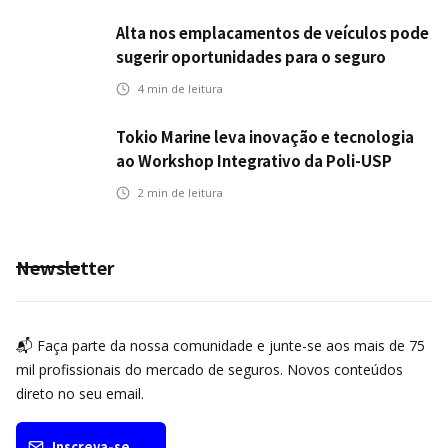
Alta nos emplacamentos de veículos pode
sugerir oportunidades para o seguro
automotivo
4
min de leitura
Tokio Marine leva inovação e tecnologia
ao Workshop Integrativo da Poli-USP
2
min de leitura
Newsletter
📬 Faça parte da nossa comunidade e junte-se aos mais de 75
mil profissionais do mercado de seguros. Novos conteúdos
direto no seu email.
Inscreva-se