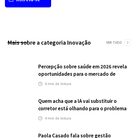
Mais sobre a categoria
Inovação
VER TUDO
Percepção sobre saúde em 2026 revela
oportunidades para o mercado de
seguros ampliar cobertura e prevenção
6
min de leitura
Quem acha que a IA vai substituir o
corretor está olhando para o problema
errado
4
min de leitura
Paola Casado fala sobre gestão