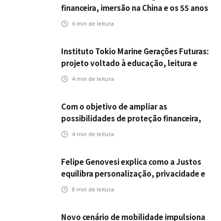
financeira, imersão na China e os 55 anos
da ENS
6
min de leitura
Instituto Tokio Marine Gerações Futuras:
projeto voltado à educação, leitura e
empregabilidade
4
min de leitura
Com o objetivo de ampliar as
possibilidades de proteção financeira,
Icatu Seguros eleva capital segurado
4
min de leitura
individual para até R$ 150 milhões
Felipe Genovesi explica como a Justos
equilibra personalização, privacidade e
tecnologia
8
min de leitura
Novo cenário de mobilidade impulsiona