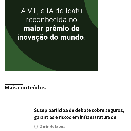
Mais conteúdos
Susep participa de debate sobre seguros,
garantias e riscos em infraestrutura de
transportes
2
min de leitura