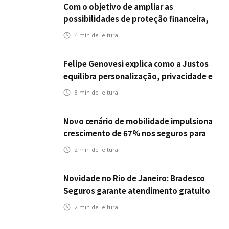
Com o objetivo de ampliar as
possibilidades de proteção financeira,
Icatu Seguros eleva capital segurado
4
min de leitura
individual para até R$ 150 milhões
Felipe Genovesi explica como a Justos
equilibra personalização, privacidade e
tecnologia
8
min de leitura
Novo cenário de mobilidade impulsiona
crescimento de 67% nos seguros para
veículos elétricos da Bradesco Seguros
2
min de leitura
Novidade no Rio de Janeiro: Bradesco
Seguros garante atendimento gratuito
na Ponte Rio-Niterói
2
min de leitura