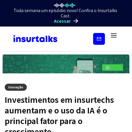
Toda semana um episódio novo! Confira o Insurtalks
Cast.
Acessar
Inscreva-
se
Inovação
Investimentos em insurtechs
aumentam e o uso da IA é o
principal fator para o
crescimento