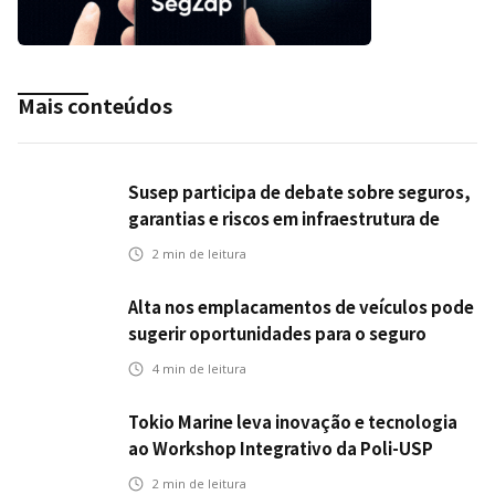
Mais conteúdos
Susep participa de debate sobre seguros,
garantias e riscos em infraestrutura de
transportes
2
min de leitura
Alta nos emplacamentos de veículos pode
sugerir oportunidades para o seguro
automotivo
4
min de leitura
Tokio Marine leva inovação e tecnologia
ao Workshop Integrativo da Poli-USP
2
min de leitura