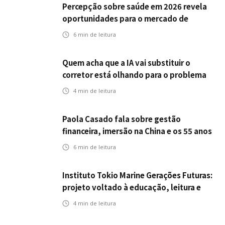
Percepção sobre saúde em 2026 revela
oportunidades para o mercado de
seguros ampliar cobertura e prevenção
6
min de leitura
Quem acha que a IA vai substituir o
corretor está olhando para o problema
errado
4
min de leitura
Paola Casado fala sobre gestão
financeira, imersão na China e os 55 anos
da ENS
6
min de leitura
Instituto Tokio Marine Gerações Futuras:
projeto voltado à educação, leitura e
empregabilidade
4
min de leitura