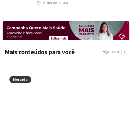
na Ponte Rio-Niterói
2
min de leitura
Mais conteúdos para você
VEJA TUDO
Mercado