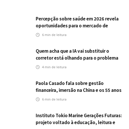
Percepção sobre saúde em 2026 revela
oportunidades para o mercado de
seguros ampliar cobertura e prevenção
6
min de leitura
Quem acha que a IA vai substituir o
corretor está olhando para o problema
errado
4
min de leitura
Paola Casado fala sobre gestão
financeira, imersão na China e os 55 anos
da ENS
6
min de leitura
Instituto Tokio Marine Gerações Futuras:
projeto voltado à educação, leitura e