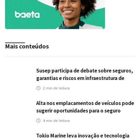
Mais conteúdos
Susep participa de debate sobre seguros,
garantias e riscos em infraestrutura de
transportes
2
min de leitura
Alta nos emplacamentos de veículos pode
sugerir oportunidades para o seguro
automotivo
4
min de leitura
Tokio Marine leva inovação e tecnologia