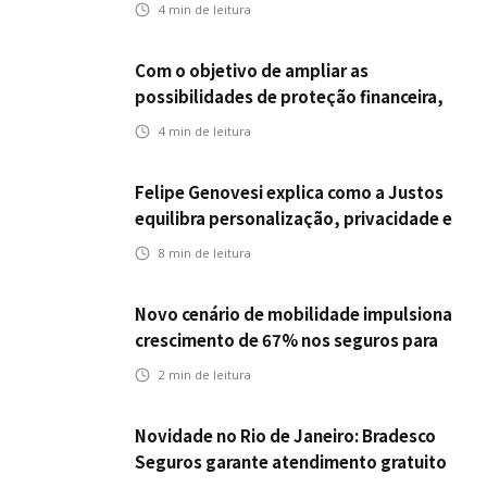
empregabilidade
4
min de leitura
Com o objetivo de ampliar as
possibilidades de proteção financeira,
Icatu Seguros eleva capital segurado
4
min de leitura
individual para até R$ 150 milhões
Felipe Genovesi explica como a Justos
equilibra personalização, privacidade e
tecnologia
8
min de leitura
Novo cenário de mobilidade impulsiona
crescimento de 67% nos seguros para
veículos elétricos da Bradesco Seguros
2
min de leitura
Novidade no Rio de Janeiro: Bradesco
Seguros garante atendimento gratuito