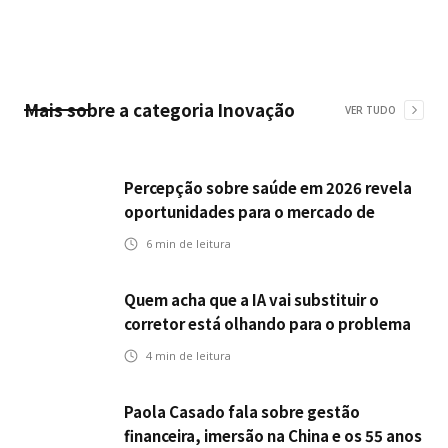
Mais sobre a categoria
Inovação
VER TUDO
Percepção sobre saúde em 2026 revela
oportunidades para o mercado de
seguros ampliar cobertura e prevenção
6
min de leitura
Quem acha que a IA vai substituir o
corretor está olhando para o problema
errado
4
min de leitura
Paola Casado fala sobre gestão
financeira, imersão na China e os 55 anos