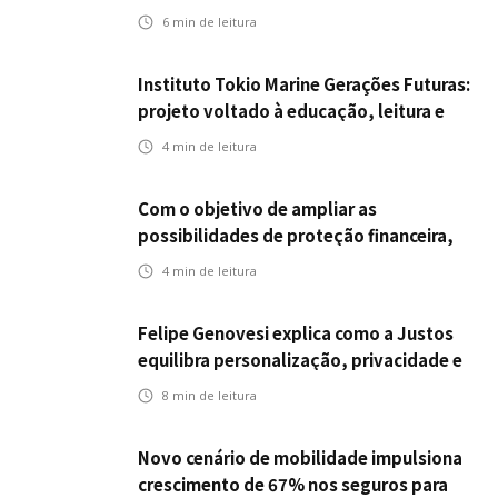
da ENS
6
min de leitura
Instituto Tokio Marine Gerações Futuras:
projeto voltado à educação, leitura e
empregabilidade
4
min de leitura
Com o objetivo de ampliar as
possibilidades de proteção financeira,
Icatu Seguros eleva capital segurado
4
min de leitura
individual para até R$ 150 milhões
Felipe Genovesi explica como a Justos
equilibra personalização, privacidade e
tecnologia
8
min de leitura
Novo cenário de mobilidade impulsiona
crescimento de 67% nos seguros para