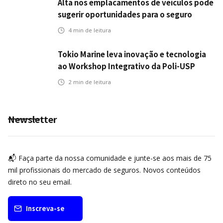
Alta nos emplacamentos de veículos pode
sugerir oportunidades para o seguro
automotivo
4
min de leitura
Tokio Marine leva inovação e tecnologia
ao Workshop Integrativo da Poli-USP
2
min de leitura
Newsletter
📬 Faça parte da nossa comunidade e junte-se aos mais de 75
mil profissionais do mercado de seguros. Novos conteúdos
direto no seu email.
Inscreva-se