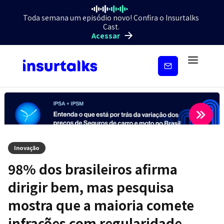
Toda semana um episódio novo! Confira o Insurtalks
Cast.
Acessar
Inscreva-
se
Inovação
98% dos brasileiros afirma
dirigir bem, mas pesquisa
mostra que a maioria comete
infrações com regularidade