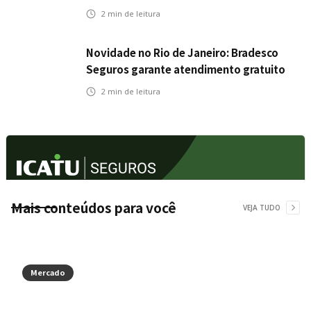
veículos elétricos da Bradesco Seguros
2
min de leitura
Novidade no Rio de Janeiro: Bradesco
Seguros garante atendimento gratuito
na Ponte Rio-Niterói
2
min de leitura
Mais conteúdos para você
VEJA TUDO
Mercado