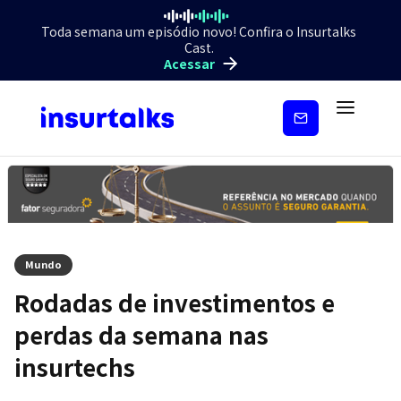
Toda semana um episódio novo! Confira o Insurtalks
Cast.
Acessar
Inscreva-
se
Mundo
Rodadas de investimentos e
perdas da semana nas
insurtechs