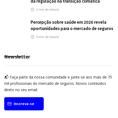
da regulação na transição climática
2
min de leitura
Percepção sobre saúde em 2026 revela
oportunidades para o mercado de seguros
ampliar cobertura e prevenção
6
min de leitura
Newsletter
📬 Faça parte da nossa comunidade e junte-se aos mais de 75
mil profissionais do mercado de seguros. Novos conteúdos
direto no seu email.
Inscreva-se