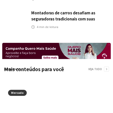
Montadoras de carros desafiam as
seguradoras tradicionais com suas
próprias opções de seguro
4
min de leitura
Mais conteúdos para você
VEJA TUDO
Mercado