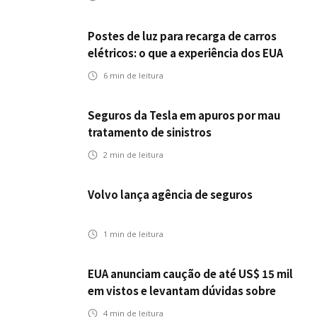
Postes de luz para recarga de carros
elétricos: o que a experiência dos EUA
pode antecipar para o Brasil
6
min de leitura
Seguros da Tesla em apuros por mau
tratamento de sinistros
2
min de leitura
Volvo lança agência de seguros
1
min de leitura
EUA anunciam caução de até US$ 15 mil
em vistos e levantam dúvidas sobre
impactos no seguro viagem
4
min de leitura