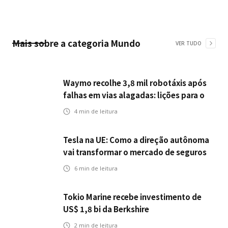
Mais sobre a categoria
Mundo
VER TUDO
Waymo recolhe 3,8 mil robotáxis após
falhas em vias alagadas: lições para o
setor de seguros automotivos na era
4
min de leitura
dos veículos autônomos
Tesla na UE: Como a direção autônoma
vai transformar o mercado de seguros
6
min de leitura
Tokio Marine recebe investimento de
US$ 1,8 bi da Berkshire
2
min de leitura