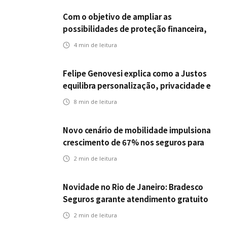
Com o objetivo de ampliar as
possibilidades de proteção financeira,
Icatu Seguros eleva capital segurado
4
min de leitura
individual para até R$ 150 milhões
Felipe Genovesi explica como a Justos
equilibra personalização, privacidade e
tecnologia
8
min de leitura
Novo cenário de mobilidade impulsiona
crescimento de 67% nos seguros para
veículos elétricos da Bradesco Seguros
2
min de leitura
Novidade no Rio de Janeiro: Bradesco
Seguros garante atendimento gratuito
na Ponte Rio-Niterói
2
min de leitura