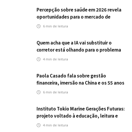
Percepção sobre saúde em 2026 revela
oportunidades para o mercado de
seguros ampliar cobertura e prevenção
6
min de leitura
Quem acha que a IA vai substituir o
corretor está olhando para o problema
errado
4
min de leitura
Paola Casado fala sobre gestão
financeira, imersão na China e os 55 anos
da ENS
6
min de leitura
Instituto Tokio Marine Gerações Futuras:
projeto voltado à educação, leitura e
empregabilidade
4
min de leitura