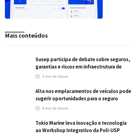
Mais conteúdos
Susep participa de debate sobre seguros,
garantias e riscos em infraestrutura de
transportes
2
min de leitura
Alta nos emplacamentos de veículos pode
sugerir oportunidades para o seguro
automotivo
4
min de leitura
Tokio Marine leva inovação e tecnologia
ao Workshop Integrativo da Poli-USP