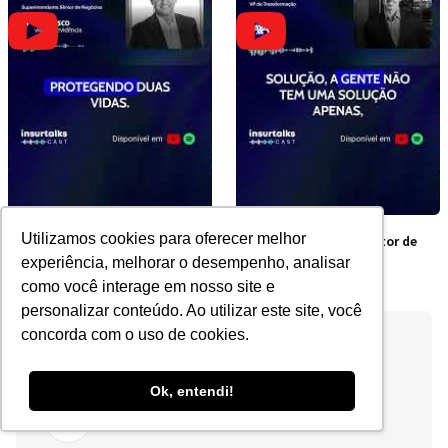
Utilizamos cookies para oferecer melhor
Por que contratar junto é
Os obstáculos do Setor de
mais barato?
Seguros no Brasil
experiência, melhorar o desempenho, analisar
como você interage em nosso site e
personalizar conteúdo. Ao utilizar este site, você
concorda com o uso de cookies.
Ok, entendi!