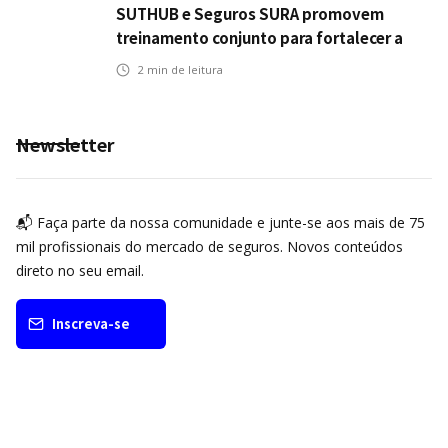
SUTHUB e Seguros SURA promovem
treinamento conjunto para fortalecer a
operação comercial do Seguro Mobilidade
2
min de leitura
no Grupo MDS
Newsletter
📬 Faça parte da nossa comunidade e junte-se aos mais de 75
mil profissionais do mercado de seguros. Novos conteúdos
direto no seu email.
Inscreva-se