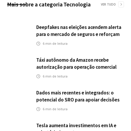
Mais sobre a categoria
Tecnologia
VER TUDO
Deepfakes nas eleições acendem alerta
para o mercado de seguros e reforçam
desafios da inteligência artificial
6
min de leitura
Táxi autônomo da Amazon recebe
autorização para operação comercial
nos EUA: como a circulação desses
6
min de leitura
veículos impactam o mercado de
seguros?
Dados mais recentes e integrados: o
potencial do SRO para apoiar decisões
nas seguradoras
6
min de leitura
Tesla aumenta investimentos em IA e