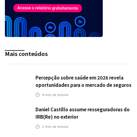
Mais conteúdos
Percepção sobre saúde em 2026 revela
oportunidades para o mercado de seguros
ampliar cobertura e prevenção
6
min de leitura
Daniel Castillo assume resseguradoras do
IRB(Re) no exterior
2
min de leitura