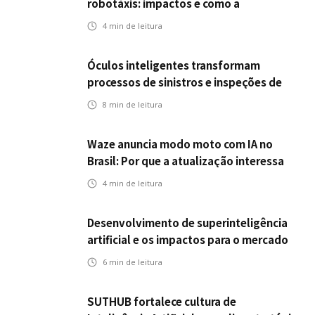
robotáxis: impactos e como a
mobilidade autônoma transforma o
4
min de leitura
futuro dos seguros
Óculos inteligentes transformam
processos de sinistros e inspeções de
seguros
8
min de leitura
Waze anuncia modo moto com IA no
Brasil: Por que a atualização interessa
ao mercado segurador?
4
min de leitura
Desenvolvimento de superinteligência
artificial e os impactos para o mercado
de seguros
6
min de leitura
SUTHUB fortalece cultura de