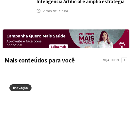
Inteligência Artificial e amplia estratégia
para toda a organização
2
min de leitura
Mais conteúdos para você
VEJA TUDO
Inovação