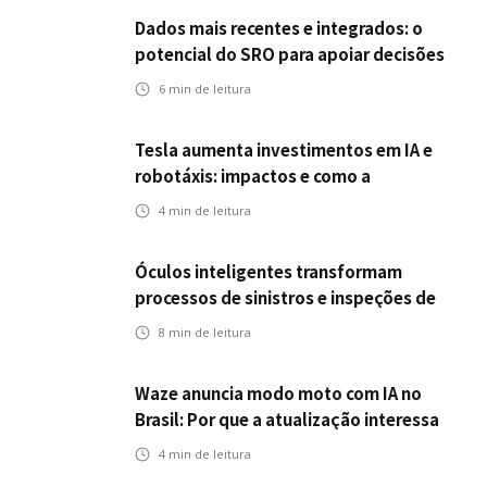
seguros?
Dados mais recentes e integrados: o
potencial do SRO para apoiar decisões
nas seguradoras
6
min de leitura
Tesla aumenta investimentos em IA e
robotáxis: impactos e como a
mobilidade autônoma transforma o
4
min de leitura
futuro dos seguros
Óculos inteligentes transformam
processos de sinistros e inspeções de
seguros
8
min de leitura
Waze anuncia modo moto com IA no
Brasil: Por que a atualização interessa
ao mercado segurador?
4
min de leitura