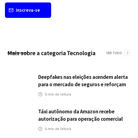
Inscreva-se
Mais sobre a categoria
Tecnologia
VER TUDO
Deepfakes nas eleições acendem alerta
para o mercado de seguros e reforçam
desafios da inteligência artificial
6
min de leitura
Táxi autônomo da Amazon recebe
autorização para operação comercial
nos EUA: como a circulação desses
6
min de leitura
veículos impactam o mercado de