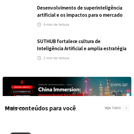
Desenvolvimento de superinteligência
artificial e os impactos para o mercado
de seguros
6
min de leitura
SUTHUB fortalece cultura de
Inteligência Artificial e amplia estratégia
para toda a organização
2
min de leitura
Mais conteúdos para você
VEJA TUDO