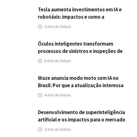
Tesla aumenta investimentos em IA e
robotáxis: impactos e como a
mobilidade autônoma transforma o
4
min de leitura
futuro dos seguros
Óculos inteligentes transformam
processos de sinistros e inspeções de
seguros
8
min de leitura
Waze anuncia modo moto com IA no
Brasil: Por que a atualização interessa
ao mercado segurador?
4
min de leitura
Desenvolvimento de superinteligência
artificial e os impactos para o mercado
de seguros
6
min de leitura