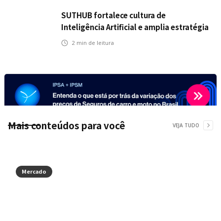
SUTHUB fortalece cultura de
Inteligência Artificial e amplia estratégia
para toda a organização
2
min de leitura
Mais conteúdos para você
VEJA TUDO
Mercado