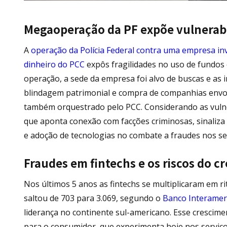
Megaoperação da PF expõe vulnerabi
A
operação da Polícia Federal contra uma empresa i
dinheiro do PCC
expôs fragilidades no uso de fundos e
operação, a sede da empresa foi alvo de buscas e as i
blindagem patrimonial e compra de companhias env
também orquestrado pelo PCC. Considerando as vulnerab
que aponta conexão com facções criminosas, sinaliza
e adoção de tecnologias no combate a fraudes nos s
Fraudes em fintechs e os riscos do c
Nos últimos 5 anos as fintechs se multiplicaram em ri
saltou de 703 para 3.069, segundo o
Banco Interamer
liderança no continente sul-americano. Esse crescim
para o consumidor, que experimenta hoje nos serviços