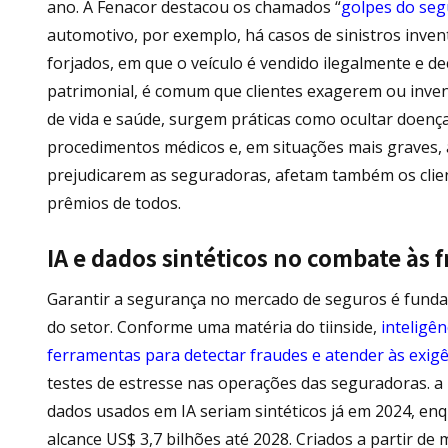
ano. A Fenacor destacou os chamados “
golpes do se
automotivo, por exemplo, há casos de sinistros inve
forjados, em que o veículo é vendido ilegalmente e d
patrimonial, é comum que clientes exagerem ou inve
de vida e saúde, surgem práticas como ocultar doença
procedimentos médicos e, em situações mais graves, a
prejudicarem as seguradoras, afetam também os clie
prêmios de todos.
IA e dados sintéticos no combate às
Garantir a segurança no mercado de seguros é fundam
do setor. Conforme uma matéria do tiinside,
inteligên
ferramentas para detectar fraudes e atender às exig
testes de estresse nas operações das seguradoras. a
dados usados em IA seriam sintéticos já em 2024, en
alcance US$ 3,7 bilhões até 2028. Criados a partir de