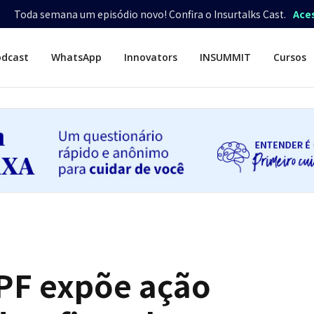
Toda semana um episódio novo! Confira o Insurtalks Cast.
Ace
odcast
WhatsApp
Innovators
INSUMMIT
Cursos
PF expõe ação