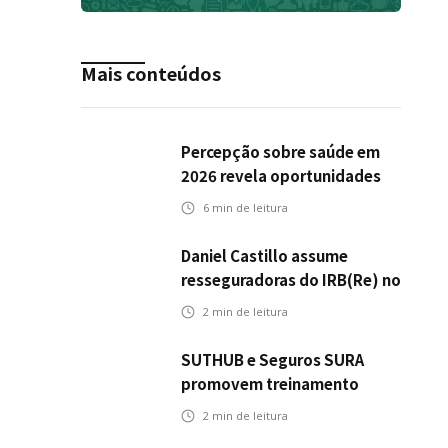
Mais conteúdos
Percepção sobre saúde em
2026 revela oportunidades
para o mercado de seguros
6
min de leitura
ampliar cobertura e
prevenção
Daniel Castillo assume
resseguradoras do IRB(Re) no
exterior
2
min de leitura
SUTHUB e Seguros SURA
promovem treinamento
conjunto para fortalecer a
2
min de leitura
operação comercial do