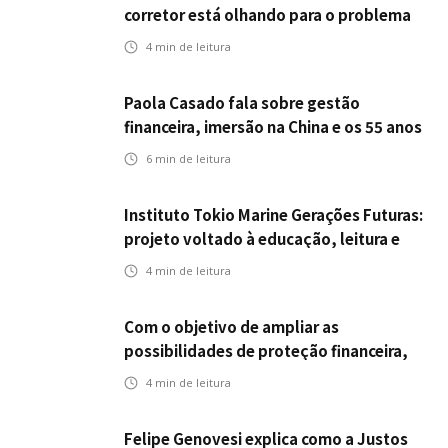
corretor está olhando para o problema
errado
4
min de leitura
Paola Casado fala sobre gestão
financeira, imersão na China e os 55 anos
da ENS
6
min de leitura
Instituto Tokio Marine Gerações Futuras:
projeto voltado à educação, leitura e
empregabilidade
4
min de leitura
Com o objetivo de ampliar as
possibilidades de proteção financeira,
Icatu Seguros eleva capital segurado
4
min de leitura
individual para até R$ 150 milhões
Felipe Genovesi explica como a Justos