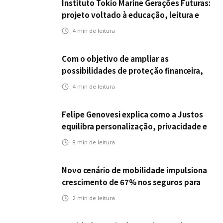
Instituto Tokio Marine Gerações Futuras:
projeto voltado à educação, leitura e
empregabilidade
4
min de leitura
Com o objetivo de ampliar as
possibilidades de proteção financeira,
Icatu Seguros eleva capital segurado
4
min de leitura
individual para até R$ 150 milhões
Felipe Genovesi explica como a Justos
equilibra personalização, privacidade e
tecnologia
8
min de leitura
Novo cenário de mobilidade impulsiona
crescimento de 67% nos seguros para
veículos elétricos da Bradesco Seguros
2
min de leitura