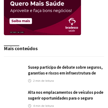
Mais conteúdos
Susep participa de debate sobre seguros,
garantias e riscos em infraestrutura de
transportes
2
min de leitura
Alta nos emplacamentos de veículos pode
sugerir oportunidades para o seguro
automotivo
4
min de leitura