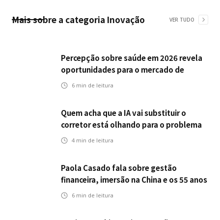
Mais sobre a categoria
Inovação
VER TUDO
Percepção sobre saúde em 2026 revela
oportunidades para o mercado de
seguros ampliar cobertura e prevenção
6
min de leitura
Quem acha que a IA vai substituir o
corretor está olhando para o problema
errado
4
min de leitura
Paola Casado fala sobre gestão
financeira, imersão na China e os 55 anos
da ENS
6
min de leitura