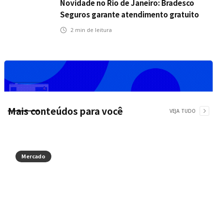
Novidade no Rio de Janeiro: Bradesco
Seguros garante atendimento gratuito
na Ponte Rio-Niterói
2
min de leitura
Mais conteúdos para você
VEJA TUDO
Mercado