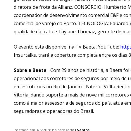
diretora de frota da Allianz. CONSÓRCIO: Humberto Maz
coordenador de desenvolvimento comercial E&F e con
comercial de varejo da Porto. TECNOLOGIA: Eduardo Vi
qualidade da Icatu e Taylane Thomaz, gerente de ma
O evento está disponível na TV Baeta, YouTube:
http
Insurtalks, trará a cobertura completa entre os dias 8 
Sobre a Baeta|
Com 29 anos de história, a Baeta foi
operacional aos corretores de seguros por meio de u
em escritórios no Rio de Janeiro, Niterói, Volta Red
Vitória, dando suporte a mais de nove mil corretores
como à maior assessoria de seguros do país, atua em
seguradoras e operadoras do Brasil.
Postado em
3/6/2026
na categoria
Eventos