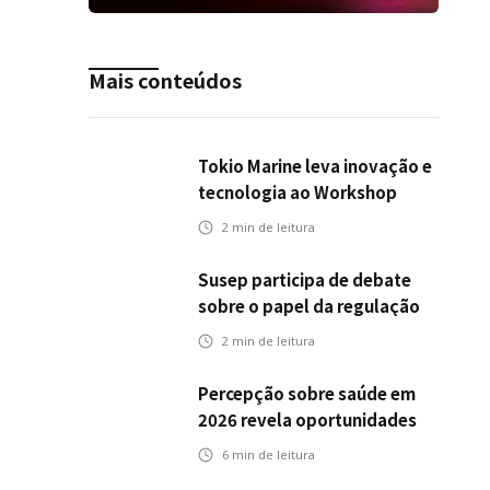
Mais conteúdos
Tokio Marine leva inovação e
tecnologia ao Workshop
Integrativo da Poli-USP
2
min de leitura
Susep participa de debate
sobre o papel da regulação
na transição climática
2
min de leitura
Percepção sobre saúde em
2026 revela oportunidades
para o mercado de seguros
6
min de leitura
ampliar cobertura e