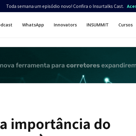
Toda semana um episódio novo! Confira o Insurtalks Cast.
Ace
odcast
WhatsApp
Innovators
INSUMMIT
Cursos
ça importância do