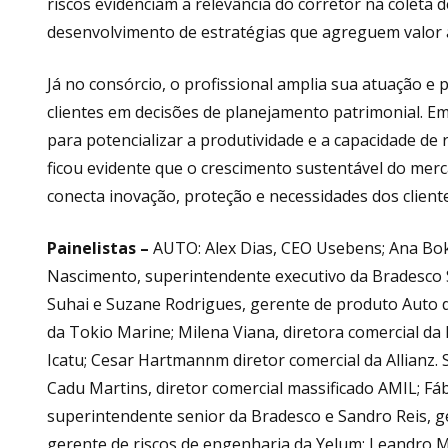
riscos evidenciam a relevância do corretor na coleta 
desenvolvimento de estratégias que agreguem valor 
Já no consórcio, o profissional amplia sua atuação e 
clientes em decisões de planejamento patrimonial. Em 
para potencializar a produtividade e a capacidade d
ficou evidente que o crescimento sustentável do merc
conecta inovação, proteção e necessidades dos cliente
Painelistas –
AUTO: Alex Dias, CEO Usebens; Ana Boke
Nascimento, superintendente executivo da Bradesco Se
Suhai e Suzane Rodrigues, gerente de produto Auto d
da Tokio Marine; Milena Viana, diretora comercial da M
Icatu; Cesar Hartmannm diretor comercial da Allianz.
Cadu Martins, diretor comercial massificado AMIL; Fáb
superintendente senior da Bradesco e Sandro Reis, 
gerente de riscos de engenharia da Yelum; Leandro Mih