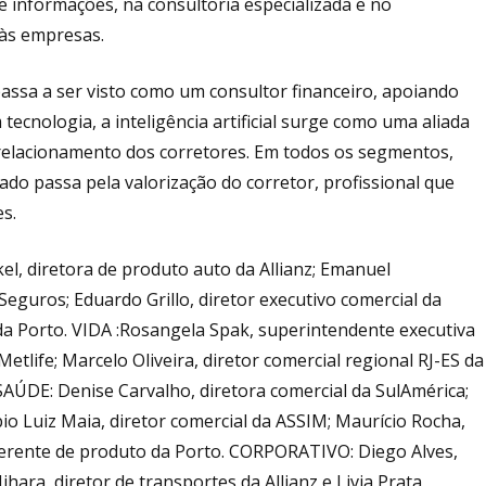
de informações, na consultoria especializada e no
às empresas.
passa a ser visto como um consultor financeiro, apoiando
tecnologia, a inteligência artificial surge como uma aliada
e relacionamento dos corretores. Em todos os segmentos,
ado passa pela valorização do corretor, profissional que
s.
l, diretora de produto auto da Allianz; Emanuel
guros; Eduardo Grillo, diretor executivo comercial da
a Porto. VIDA :Rosangela Spak, superintendente executiva
etlife; Marcelo Oliveira, diretor comercial regional RJ-ES da
 SAÚDE:
Denise Carvalho, diretora comercial da SulAmérica;
io Luiz Maia, diretor comercial da ASSIM; Maurício Rocha,
gerente de produto da Porto. CORPORATIVO: Diego Alves,
ara, diretor de transportes da Allianz e Livia Prata,