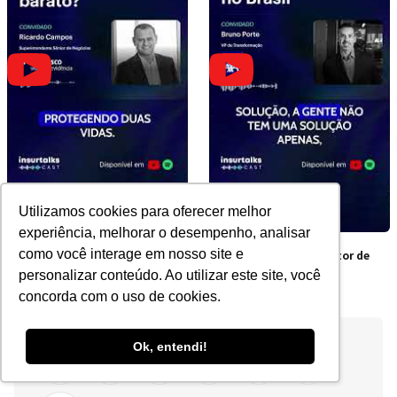
Utilizamos cookies para oferecer melhor
experiência, melhorar o desempenho, analisar
como você interage em nosso site e
Por que contratar junto é
Os obstáculos do Setor de
mais barato?
Seguros no Brasil
personalizar conteúdo. Ao utilizar este site, você
concorda com o uso de cookies.
Ok, entendi!