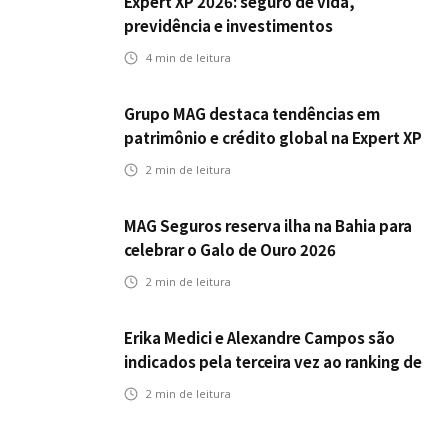
Expert XP 2026: seguro de vida,
previdência e investimentos
estabelecem uma nova agenda para a
4
min de leitura
inteligência financeira no Brasil
Grupo MAG destaca tendências em
patrimônio e crédito global na Expert XP
2026
2
min de leitura
MAG Seguros reserva ilha na Bahia para
celebrar o Galo de Ouro 2026
2
min de leitura
Erika Medici e Alexandre Campos são
indicados pela terceira vez ao ranking de
CEOs e RHs Mais Admirados
2
min de leitura