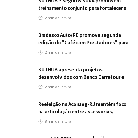
SUTHUB e Seguros SURA promovem
treinamento conjunto para fortalecer a
operação comercial do Seguro
2
min de leitura
Mobilidade no Grupo MDS
Bradesco Auto/RE promove segunda
edição do "Café com Prestadores" para
fortalecer parceria e aprimorar
2
min de leitura
experiência dos clientes
SUTHUB apresenta projetos
desenvolvidos com Banco Carrefour e
A.PET no Congresso Latino-Americano
2
min de leitura
de Open Innovation
Reeleição na Aconseg-RJ mantém foco
na articulação entre assessorias,
corretores e seguradoras
8
min de leitura