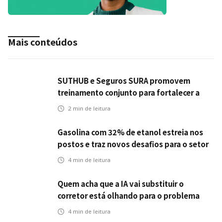
Mais conteúdos
SUTHUB e Seguros SURA promovem
treinamento conjunto para fortalecer a
operação comercial do Seguro Mobilidade
2
min de leitura
no Grupo MDS
Gasolina com 32% de etanol estreia nos
postos e traz novos desafios para o setor
de seguros automotivos
4
min de leitura
Quem acha que a IA vai substituir o
corretor está olhando para o problema
errado
4
min de leitura