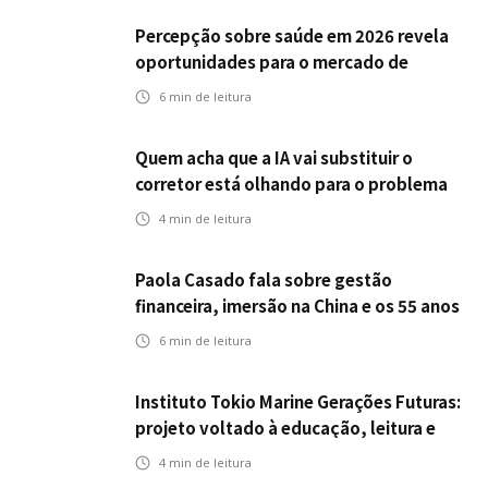
Percepção sobre saúde em 2026 revela
oportunidades para o mercado de
seguros ampliar cobertura e prevenção
6
min de leitura
Quem acha que a IA vai substituir o
corretor está olhando para o problema
errado
4
min de leitura
Paola Casado fala sobre gestão
financeira, imersão na China e os 55 anos
da ENS
6
min de leitura
Instituto Tokio Marine Gerações Futuras:
projeto voltado à educação, leitura e
empregabilidade
4
min de leitura