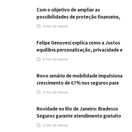
Com o objetivo de ampliar as
possibilidades de proteção financeira,
Icatu Seguros eleva capital segurado
4
min de leitura
individual para até R$ 150 milhões
Felipe Genovesi explica como a Justos
equilibra personalização, privacidade e
tecnologia
8
min de leitura
Novo cenário de mobilidade impulsiona
crescimento de 67% nos seguros para
veículos elétricos da Bradesco Seguros
2
min de leitura
Novidade no Rio de Janeiro: Bradesco
Seguros garante atendimento gratuito
na Ponte Rio-Niterói
2
min de leitura