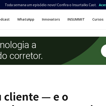
Toda semana um episódio novo! Confira o Insurtalks Cast.
Ace
odcast
WhatsApp
Innovators
INSUMMIT
Cursos
 cliente — e o