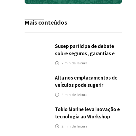
Mais conteúdos
Susep participa de debate
sobre seguros, garantias e
riscos em infraestrutura de
2
min de leitura
transportes
Alta nos emplacamentos de
veículos pode sugerir
oportunidades para o seguro
4
min de leitura
automotivo
Tokio Marine leva inovação e
tecnologia ao Workshop
Integrativo da Poli-USP
2
min de leitura