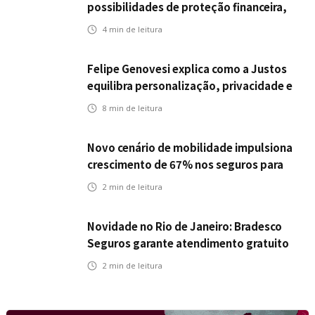
possibilidades de proteção financeira,
Icatu Seguros eleva capital segurado
4
min de leitura
individual para até R$ 150 milhões
Felipe Genovesi explica como a Justos
equilibra personalização, privacidade e
tecnologia
8
min de leitura
Novo cenário de mobilidade impulsiona
crescimento de 67% nos seguros para
veículos elétricos da Bradesco Seguros
2
min de leitura
Novidade no Rio de Janeiro: Bradesco
Seguros garante atendimento gratuito
na Ponte Rio-Niterói
2
min de leitura