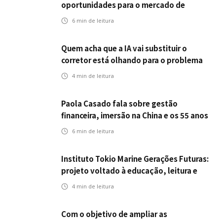
oportunidades para o mercado de
seguros ampliar cobertura e prevenção
6
min de leitura
Quem acha que a IA vai substituir o
corretor está olhando para o problema
errado
4
min de leitura
Paola Casado fala sobre gestão
financeira, imersão na China e os 55 anos
da ENS
6
min de leitura
Instituto Tokio Marine Gerações Futuras:
projeto voltado à educação, leitura e
empregabilidade
4
min de leitura
Com o objetivo de ampliar as