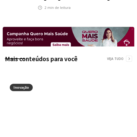
na Ponte Rio-Niterói
2
min de leitura
Mais conteúdos para você
VEJA TUDO
Inovação