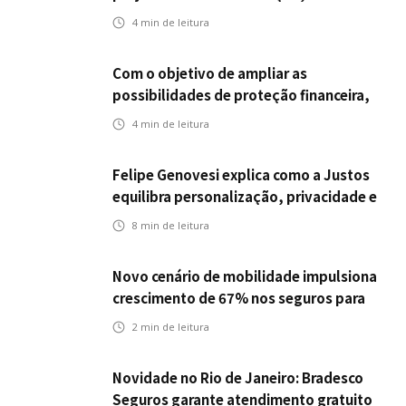
empregabilidade
4
min de leitura
Com o objetivo de ampliar as
possibilidades de proteção financeira,
Icatu Seguros eleva capital segurado
4
min de leitura
individual para até R$ 150 milhões
Felipe Genovesi explica como a Justos
equilibra personalização, privacidade e
tecnologia
8
min de leitura
Novo cenário de mobilidade impulsiona
crescimento de 67% nos seguros para
veículos elétricos da Bradesco Seguros
2
min de leitura
Novidade no Rio de Janeiro: Bradesco
Seguros garante atendimento gratuito