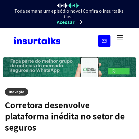
Toda semana um episódio novo! Confira o Insurtalks
Cast.
Acessar
Inscreva-
se
Inovação
Corretora desenvolve
plataforma inédita no setor de
seguros