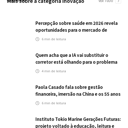
Mais sobre a categoria
Inovação
VER TUDO
Percepção sobre saúde em 2026 revela
oportunidades para o mercado de
seguros ampliar cobertura e prevenção
6
min de leitura
Quem acha que a IA vai substituir o
corretor está olhando para o problema
errado
4
min de leitura
Paola Casado fala sobre gestão
financeira, imersão na China e os 55 anos
da ENS
6
min de leitura
Instituto Tokio Marine Gerações Futuras:
projeto voltado à educação, leitura e