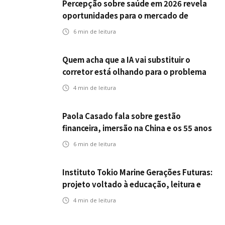
Percepção sobre saúde em 2026 revela
oportunidades para o mercado de
seguros ampliar cobertura e prevenção
6
min de leitura
Quem acha que a IA vai substituir o
corretor está olhando para o problema
errado
4
min de leitura
Paola Casado fala sobre gestão
financeira, imersão na China e os 55 anos
da ENS
6
min de leitura
Instituto Tokio Marine Gerações Futuras:
projeto voltado à educação, leitura e
empregabilidade
4
min de leitura