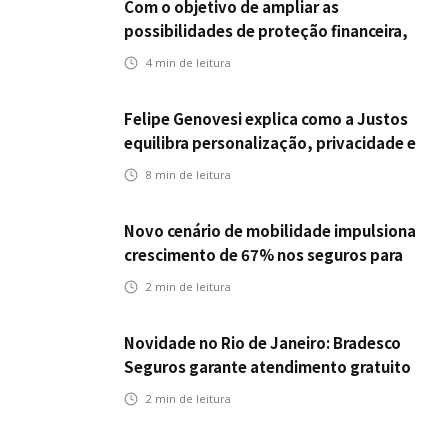
Com o objetivo de ampliar as
possibilidades de proteção financeira,
Icatu Seguros eleva capital segurado
4
min de leitura
individual para até R$ 150 milhões
Felipe Genovesi explica como a Justos
equilibra personalização, privacidade e
tecnologia
8
min de leitura
Novo cenário de mobilidade impulsiona
crescimento de 67% nos seguros para
veículos elétricos da Bradesco Seguros
2
min de leitura
Novidade no Rio de Janeiro: Bradesco
Seguros garante atendimento gratuito
na Ponte Rio-Niterói
2
min de leitura