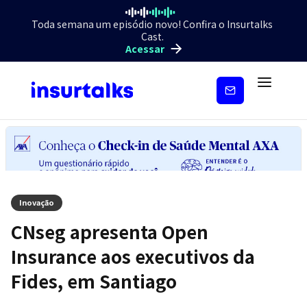
Toda semana um episódio novo! Confira o Insurtalks
Cast.
Acessar
Inscreva-
se
Inovação
CNseg apresenta Open
Insurance aos executivos da
Fides, em Santiago