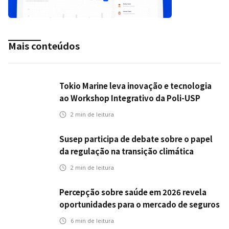
Mais conteúdos
Tokio Marine leva inovação e tecnologia
ao Workshop Integrativo da Poli-USP
2
min de leitura
Susep participa de debate sobre o papel
da regulação na transição climática
2
min de leitura
Percepção sobre saúde em 2026 revela
oportunidades para o mercado de seguros
ampliar cobertura e prevenção
6
min de leitura