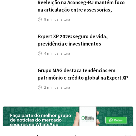
Reeleição na Aconseg-RJ mantém foco
na articulação entre assessorias,
corretores e seguradoras
8
min de leitura
Expert XP 2026: seguro de vida,
previdência e investimentos
estabelecem uma nova agenda para a
4
min de leitura
inteligência financeira no Brasil
Grupo MAG destaca tendências em
patrimônio e crédito global na Expert XP
2026
2
min de leitura