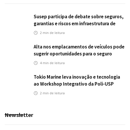
Susep participa de debate sobre seguros,
garantias e riscos em infraestrutura de
transportes
2
min de leitura
Alta nos emplacamentos de veículos pode
sugerir oportunidades para o seguro
automotivo
4
min de leitura
Tokio Marine leva inovação e tecnologia
ao Workshop Integrativo da Poli-USP
2
min de leitura
Newsletter