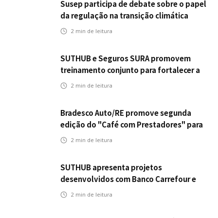
Susep participa de debate sobre o papel
da regulação na transição climática
2
min de leitura
SUTHUB e Seguros SURA promovem
treinamento conjunto para fortalecer a
operação comercial do Seguro
2
min de leitura
Mobilidade no Grupo MDS
Bradesco Auto/RE promove segunda
edição do "Café com Prestadores" para
fortalecer parceria e aprimorar
2
min de leitura
experiência dos clientes
SUTHUB apresenta projetos
desenvolvidos com Banco Carrefour e
A.PET no Congresso Latino-Americano
2
min de leitura
de Open Innovation