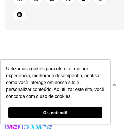
Utilizamos cookies para oferecer melhor
experiência, melhorar o desempenho, analisar
como você interage em nosso site e
Tudo sobre Tecnologia e Inovação no Mercado de Seguros.
personalizar conteúdo. Ao utilizar este site, você
concorda com o uso de cookies.
Ok, entendi!