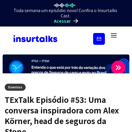
Toda semana um episódio novo! Confira o Insurtalks
Cast.
Acessar
Inscreva-
se
Eventos
TExTalk Episódio #53: Uma
conversa inspiradora com Alex
Körner, head de seguros da
Stone