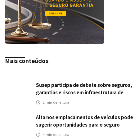
Mais conteúdos
Susep participa de debate sobre seguros,
garantias e riscos em infraestrutura de
transportes
2
min de leitura
Alta nos emplacamentos de veículos pode
sugerir oportunidades para o seguro
automotivo
4
min de leitura