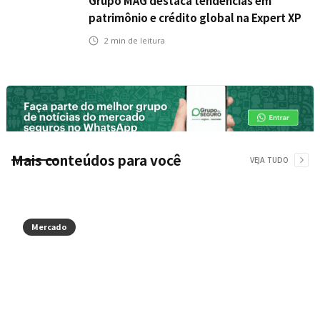
Grupo MAG destaca tendências em
patrimônio e crédito global na Expert XP
2026
2
min de leitura
Mais conteúdos para você
VEJA TUDO
Mercado