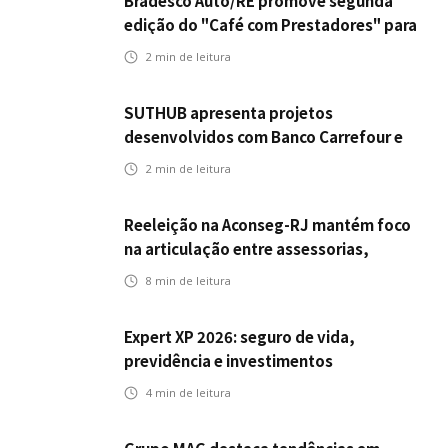
Bradesco Auto/RE promove segunda
edição do "Café com Prestadores" para
fortalecer parceria e aprimorar
2
min de leitura
experiência dos clientes
SUTHUB apresenta projetos
desenvolvidos com Banco Carrefour e
A.PET no Congresso Latino-Americano
2
min de leitura
de Open Innovation
Reeleição na Aconseg-RJ mantém foco
na articulação entre assessorias,
corretores e seguradoras
8
min de leitura
Expert XP 2026: seguro de vida,
previdência e investimentos
estabelecem uma nova agenda para a
4
min de leitura
inteligência financeira no Brasil