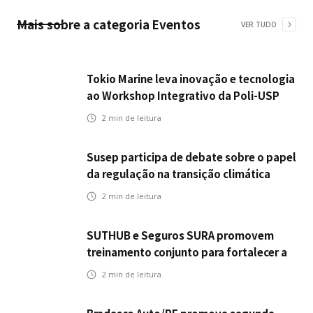
Mais sobre a categoria
Eventos
VER TUDO
Tokio Marine leva inovação e tecnologia
ao Workshop Integrativo da Poli-USP
2
min de leitura
Susep participa de debate sobre o papel
da regulação na transição climática
2
min de leitura
SUTHUB e Seguros SURA promovem
treinamento conjunto para fortalecer a
operação comercial do Seguro
2
min de leitura
Mobilidade no Grupo MDS