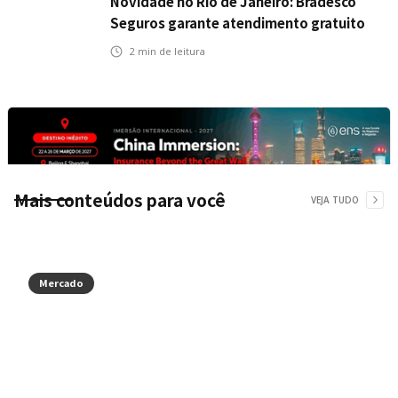
Novidade no Rio de Janeiro: Bradesco
Seguros garante atendimento gratuito
na Ponte Rio-Niterói
2
min de leitura
Mais conteúdos para você
VEJA TUDO
Mercado