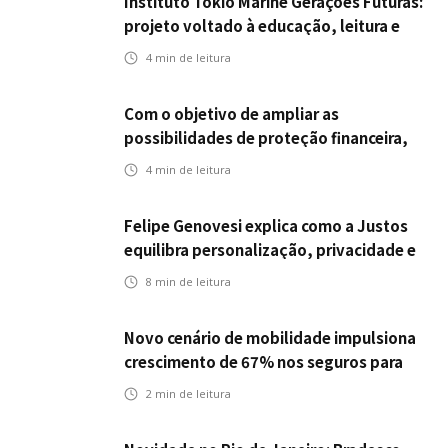
Instituto Tokio Marine Gerações Futuras:
projeto voltado à educação, leitura e
empregabilidade
4
min de leitura
Com o objetivo de ampliar as
possibilidades de proteção financeira,
Icatu Seguros eleva capital segurado
4
min de leitura
individual para até R$ 150 milhões
Felipe Genovesi explica como a Justos
equilibra personalização, privacidade e
tecnologia
8
min de leitura
Novo cenário de mobilidade impulsiona
crescimento de 67% nos seguros para
veículos elétricos da Bradesco Seguros
2
min de leitura