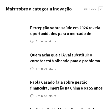
Mais sobre a categoria
Inovação
VER TUDO
Percepção sobre saúde em 2026 revela
oportunidades para o mercado de
seguros ampliar cobertura e prevenção
6
min de leitura
Quem acha que a IA vai substituir o
corretor está olhando para o problema
errado
4
min de leitura
Paola Casado fala sobre gestão
financeira, imersão na China e os 55 anos
da ENS
6
min de leitura