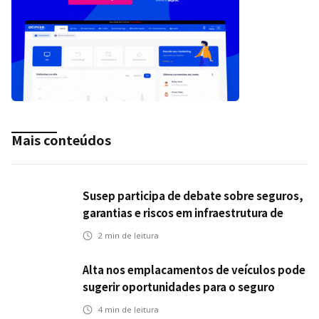
Mais conteúdos
Susep participa de debate sobre seguros,
garantias e riscos em infraestrutura de
transportes
2
min de leitura
Alta nos emplacamentos de veículos pode
sugerir oportunidades para o seguro
automotivo
4
min de leitura