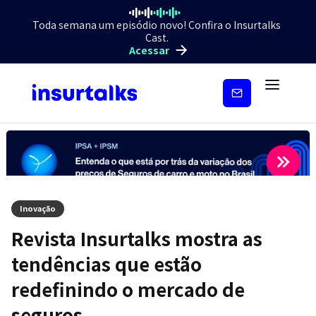
Toda semana um episódio novo! Confira o Insurtalks
Cast.
Acessar
Inscreva-
se
Inovação
Revista Insurtalks mostra as
tendências que estão
redefinindo o mercado de
seguros