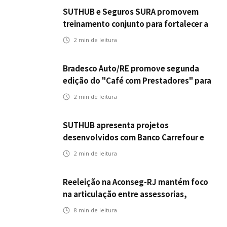
SUTHUB e Seguros SURA promovem
treinamento conjunto para fortalecer a
operação comercial do Seguro
2
min de leitura
Mobilidade no Grupo MDS
Bradesco Auto/RE promove segunda
edição do "Café com Prestadores" para
fortalecer parceria e aprimorar
2
min de leitura
experiência dos clientes
SUTHUB apresenta projetos
desenvolvidos com Banco Carrefour e
A.PET no Congresso Latino-Americano
2
min de leitura
de Open Innovation
Reeleição na Aconseg-RJ mantém foco
na articulação entre assessorias,
corretores e seguradoras
8
min de leitura