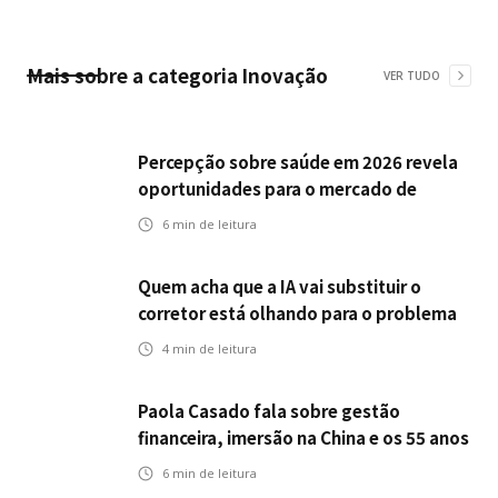
Mais sobre a categoria
Inovação
VER TUDO
Percepção sobre saúde em 2026 revela
oportunidades para o mercado de
seguros ampliar cobertura e prevenção
6
min de leitura
Quem acha que a IA vai substituir o
corretor está olhando para o problema
errado
4
min de leitura
Paola Casado fala sobre gestão
financeira, imersão na China e os 55 anos
da ENS
6
min de leitura