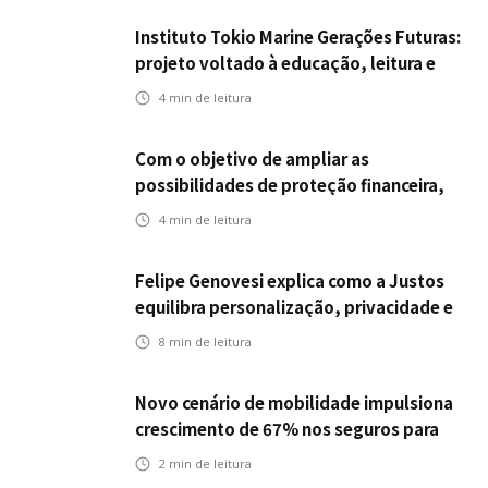
Instituto Tokio Marine Gerações Futuras:
projeto voltado à educação, leitura e
empregabilidade
4
min de leitura
Com o objetivo de ampliar as
possibilidades de proteção financeira,
Icatu Seguros eleva capital segurado
4
min de leitura
individual para até R$ 150 milhões
Felipe Genovesi explica como a Justos
equilibra personalização, privacidade e
tecnologia
8
min de leitura
Novo cenário de mobilidade impulsiona
crescimento de 67% nos seguros para
veículos elétricos da Bradesco Seguros
2
min de leitura