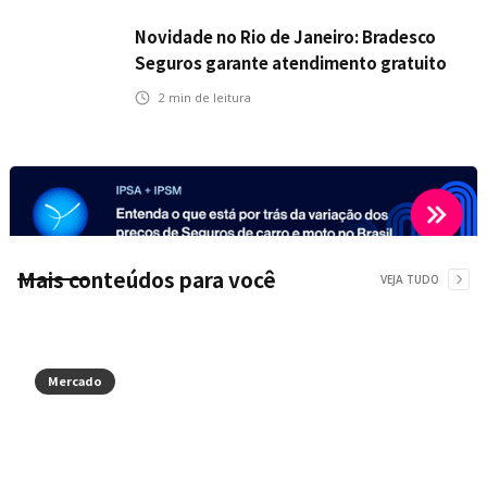
Novidade no Rio de Janeiro: Bradesco
Seguros garante atendimento gratuito
na Ponte Rio-Niterói
2
min de leitura
Mais conteúdos para você
VEJA TUDO
Mercado