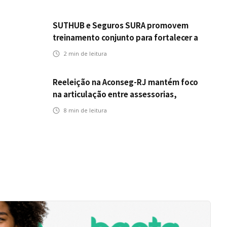
SUTHUB e Seguros SURA promovem
treinamento conjunto para fortalecer a
operação comercial do Seguro
2
min de leitura
Mobilidade no Grupo MDS
Reeleição na Aconseg-RJ mantém foco
na articulação entre assessorias,
corretores e seguradoras
8
min de leitura