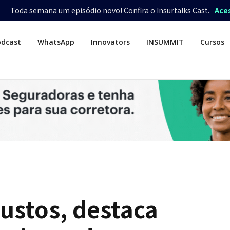
Toda semana um episódio novo! Confira o Insurtalks Cast.
Ace
odcast
WhatsApp
Innovators
INSUMMIT
Cursos
ustos, destaca