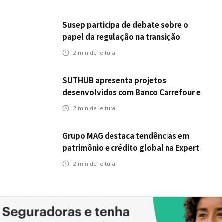
Susep participa de debate sobre o
papel da regulação na transição
climática
2
min de leitura
SUTHUB apresenta projetos
desenvolvidos com Banco Carrefour e
A.PET no Congresso Latino-Americano
2
min de leitura
de Open Innovation
Grupo MAG destaca tendências em
patrimônio e crédito global na Expert
XP 2026
2
min de leitura