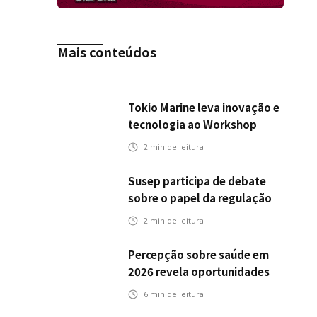
Mais conteúdos
Tokio Marine leva inovação e
tecnologia ao Workshop
Integrativo da Poli-USP
2
min de leitura
Susep participa de debate
sobre o papel da regulação
na transição climática
2
min de leitura
Percepção sobre saúde em
2026 revela oportunidades
para o mercado de seguros
6
min de leitura
ampliar cobertura e