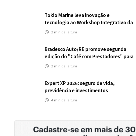
Tokio Marine leva inovação e
tecnologia ao Workshop Integrativo da
Poli-USP
2
min de leitura
Bradesco Auto/RE promove segunda
edição do "Café com Prestadores" para
fortalecer parceria e aprimorar
2
min de leitura
experiência dos clientes
Expert XP 2026: seguro de vida,
previdência e investimentos
estabelecem uma nova agenda para a
4
min de leitura
inteligência financeira no Brasil