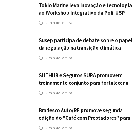
Tokio Marine leva inovação e tecnologia
ao Workshop Integrativo da Poli-USP
2
min de leitura
Susep participa de debate sobre o papel
da regulação na transição climática
2
min de leitura
SUTHUB e Seguros SURA promovem
treinamento conjunto para fortalecer a
operação comercial do Seguro
2
min de leitura
Mobilidade no Grupo MDS
Bradesco Auto/RE promove segunda
edição do "Café com Prestadores" para
fortalecer parceria e aprimorar
2
min de leitura
experiência dos clientes