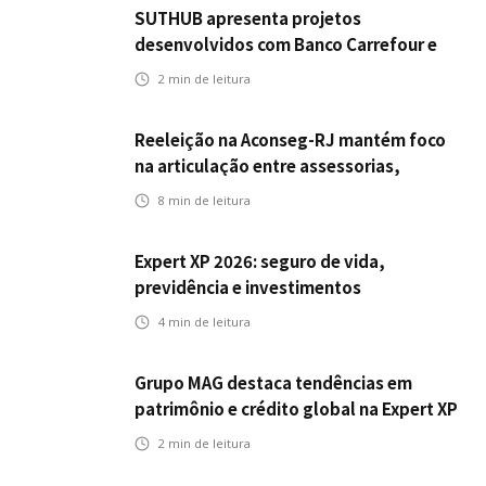
SUTHUB apresenta projetos
desenvolvidos com Banco Carrefour e
A.PET no Congresso Latino-Americano
2
min de leitura
de Open Innovation
Reeleição na Aconseg-RJ mantém foco
na articulação entre assessorias,
corretores e seguradoras
8
min de leitura
Expert XP 2026: seguro de vida,
previdência e investimentos
estabelecem uma nova agenda para a
4
min de leitura
inteligência financeira no Brasil
Grupo MAG destaca tendências em
patrimônio e crédito global na Expert XP
2026
2
min de leitura