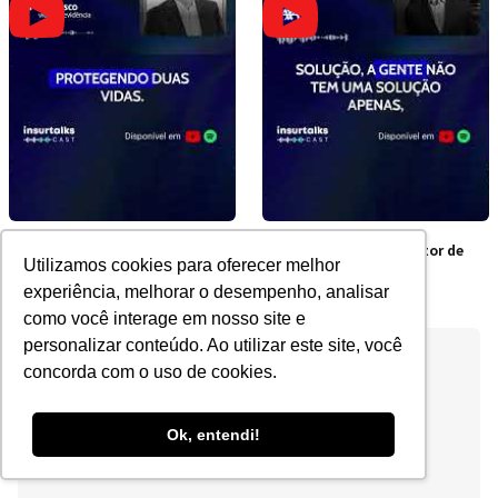
Por que contratar junto é
Os obstáculos do Setor de
Utilizamos cookies para oferecer melhor
mais barato?
Seguros no Brasil
experiência, melhorar o desempenho, analisar
como você interage em nosso site e
personalizar conteúdo. Ao utilizar este site, você
concorda com o uso de cookies.
Ok, entendi!