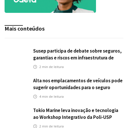
Mais conteúdos
Susep participa de debate sobre seguros,
garantias e riscos em infraestrutura de
transportes
2
min de leitura
Alta nos emplacamentos de veículos pode
sugerir oportunidades para o seguro
automotivo
4
min de leitura
Tokio Marine leva inovação e tecnologia
ao Workshop Integrativo da Poli-USP
2
min de leitura