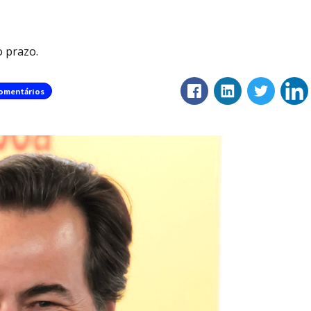
o prazo.
omentários