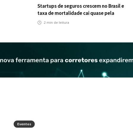
Startups de seguros crescem no Brasil e
taxa de mortalidade cai quase pela
metade, aponta estudo
2
min de leitura
Eventos