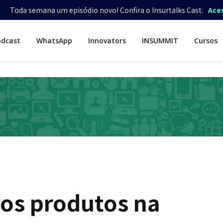
Toda semana um episódio novo! Confira o Insurtalks Cast.
Ace
odcast
WhatsApp
Innovators
INSUMMIT
Cursos
vos produtos na