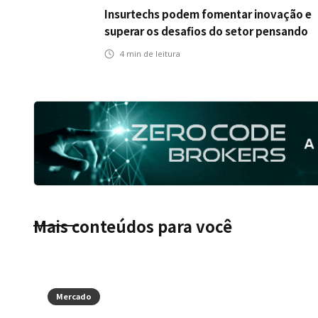
Insurtechs podem fomentar inovação e
superar os desafios do setor pensando
fora da caixa em 2025
4
min de leitura
Mais conteúdos para você
Mercado