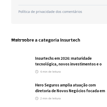
Mais sobre a categoria
Insurtech
Insurtechs em 2026: maturidade
tecnológica, novos investimentos e o
teste da resiliência
6
min de leitura
Hero Seguros amplia atuação com
diretoria de Novos Negócios focada em
Corretores, Bancos e Seguradoras
2
min de leitura