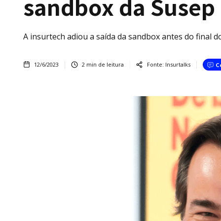
sandbox da Susep
A insurtech adiou a saída da sandbox antes do final d
12/6/2023
2
min de leitura
Fonte:
Insurtalks
C