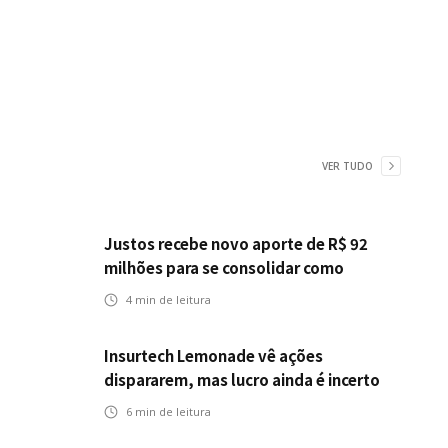
VER TUDO
Justos recebe novo aporte de R$ 92
milhões para se consolidar como
primeira seguradora baseada em IA
4
min de leitura
Insurtech Lemonade vê ações
dispararem, mas lucro ainda é incerto
6
min de leitura