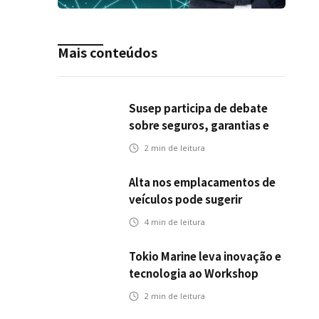
Mais conteúdos
Susep participa de debate
sobre seguros, garantias e
riscos em infraestrutura de
2
min de leitura
transportes
Alta nos emplacamentos de
veículos pode sugerir
oportunidades para o seguro
4
min de leitura
automotivo
Tokio Marine leva inovação e
tecnologia ao Workshop
Integrativo da Poli-USP
2
min de leitura