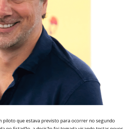
m piloto que estava previsto para ocorrer no segundo
da no Estadão, a decisão foi tomada visando testar novos