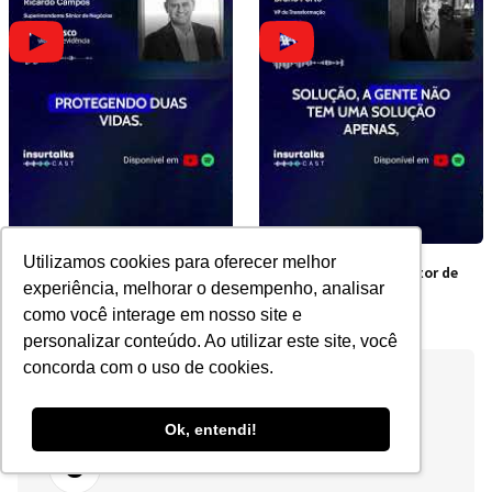
Utilizamos cookies para oferecer melhor
Por que contratar junto é
Os obstáculos do Setor de
experiência, melhorar o desempenho, analisar
mais barato?
Seguros no Brasil
como você interage em nosso site e
personalizar conteúdo. Ao utilizar este site, você
concorda com o uso de cookies.
Ok, entendi!