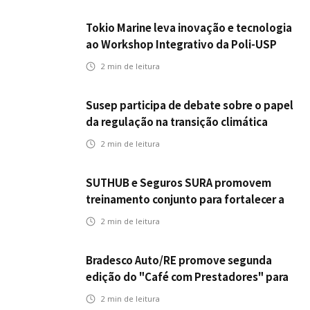
Tokio Marine leva inovação e tecnologia
ao Workshop Integrativo da Poli-USP
2
min de leitura
Susep participa de debate sobre o papel
da regulação na transição climática
2
min de leitura
SUTHUB e Seguros SURA promovem
treinamento conjunto para fortalecer a
operação comercial do Seguro
2
min de leitura
Mobilidade no Grupo MDS
Bradesco Auto/RE promove segunda
edição do "Café com Prestadores" para
fortalecer parceria e aprimorar
2
min de leitura
experiência dos clientes