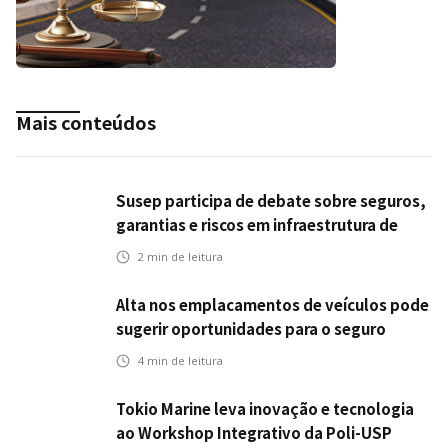
Mais conteúdos
Susep participa de debate sobre seguros,
garantias e riscos em infraestrutura de
transportes
2
min de leitura
Alta nos emplacamentos de veículos pode
sugerir oportunidades para o seguro
automotivo
4
min de leitura
Tokio Marine leva inovação e tecnologia
ao Workshop Integrativo da Poli-USP