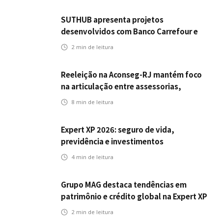
SUTHUB apresenta projetos
desenvolvidos com Banco Carrefour e
A.PET no Congresso Latino-Americano
2
min de leitura
de Open Innovation
Reeleição na Aconseg-RJ mantém foco
na articulação entre assessorias,
corretores e seguradoras
8
min de leitura
Expert XP 2026: seguro de vida,
previdência e investimentos
estabelecem uma nova agenda para a
4
min de leitura
inteligência financeira no Brasil
Grupo MAG destaca tendências em
patrimônio e crédito global na Expert XP
2026
2
min de leitura