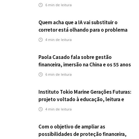
seguros ampliar cobertura e prevenção
6
min de leitura
Quem acha que a IA vai substituir o
corretor está olhando para o problema
errado
4
min de leitura
Paola Casado fala sobre gestão
financeira, imersão na China e os 55 anos
da ENS
6
min de leitura
Instituto Tokio Marine Gerações Futuras:
projeto voltado à educação, leitura e
empregabilidade
4
min de leitura
Com o objetivo de ampliar as
possibilidades de proteção financeira,