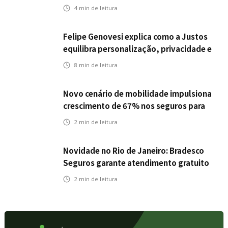
Icatu Seguros eleva capital segurado
4
min de leitura
individual para até R$ 150 milhões
Felipe Genovesi explica como a Justos
equilibra personalização, privacidade e
tecnologia
8
min de leitura
Novo cenário de mobilidade impulsiona
crescimento de 67% nos seguros para
veículos elétricos da Bradesco Seguros
2
min de leitura
Novidade no Rio de Janeiro: Bradesco
Seguros garante atendimento gratuito
na Ponte Rio-Niterói
2
min de leitura