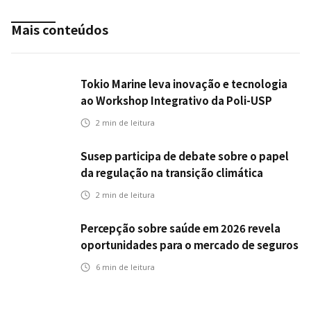
Mais conteúdos
Tokio Marine leva inovação e tecnologia
ao Workshop Integrativo da Poli-USP
2
min de leitura
Susep participa de debate sobre o papel
da regulação na transição climática
2
min de leitura
Percepção sobre saúde em 2026 revela
oportunidades para o mercado de seguros
ampliar cobertura e prevenção
6
min de leitura