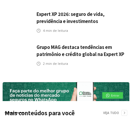
Expert XP 2026: seguro de vida,
previdência e investimentos
estabelecem uma nova agenda para a
4
min de leitura
inteligência financeira no Brasil
Grupo MAG destaca tendências em
patrimônio e crédito global na Expert XP
2026
2
min de leitura
Mais conteúdos para você
VEJA TUDO