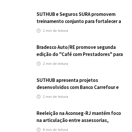
SUTHUB e Seguros SURA promovem
treinamento conjunto para fortalecer a
operação comercial do Seguro
2
min de leitura
Mobilidade no Grupo MDS
Bradesco Auto/RE promove segunda
edição do "Café com Prestadores" para
fortalecer parceria e aprimorar
2
min de leitura
experiência dos clientes
SUTHUB apresenta projetos
desenvolvidos com Banco Carrefour e
A.PET no Congresso Latino-Americano
2
min de leitura
de Open Innovation
Reeleição na Aconseg-RJ mantém foco
na articulação entre assessorias,
corretores e seguradoras
8
min de leitura