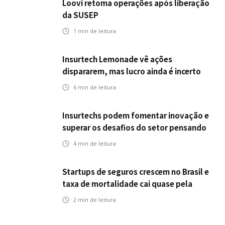
Loovi retoma operações após liberação
da SUSEP
1
min de leitura
Insurtech Lemonade vê ações
dispararem, mas lucro ainda é incerto
6
min de leitura
Insurtechs podem fomentar inovação e
superar os desafios do setor pensando
fora da caixa em 2025
4
min de leitura
Startups de seguros crescem no Brasil e
taxa de mortalidade cai quase pela
metade, aponta estudo
2
min de leitura