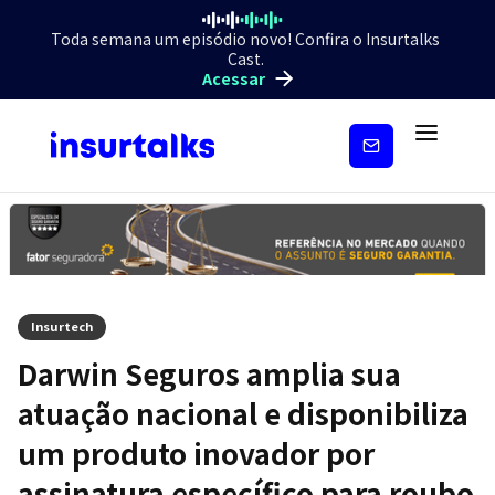
Toda semana um episódio novo! Confira o Insurtalks
Cast.
Acessar
Inscreva-
se
Insurtech
Darwin Seguros amplia sua
atuação nacional e disponibiliza
um produto inovador por
assinatura específico para roubo