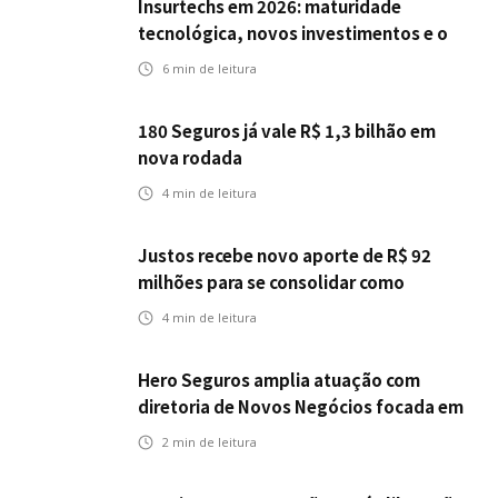
Insurtechs em 2026: maturidade
tecnológica, novos investimentos e o
teste da resiliência
6
min de leitura
180 Seguros já vale R$ 1,3 bilhão em
nova rodada
4
min de leitura
Justos recebe novo aporte de R$ 92
milhões para se consolidar como
primeira seguradora baseada em IA
4
min de leitura
Hero Seguros amplia atuação com
diretoria de Novos Negócios focada em
Corretores, Bancos e Seguradoras
2
min de leitura