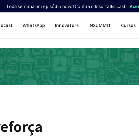
Toda semana um episódio novo! Confira o Insurtalks Cast.
Ace
odcast
WhatsApp
Innovators
INSUMMIT
Cursos
reforça