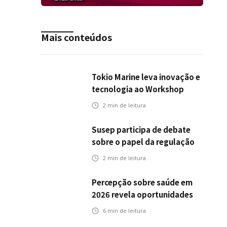
Mais conteúdos
Tokio Marine leva inovação e
tecnologia ao Workshop
Integrativo da Poli-USP
2
min de leitura
Susep participa de debate
sobre o papel da regulação
na transição climática
2
min de leitura
Percepção sobre saúde em
2026 revela oportunidades
para o mercado de seguros
6
min de leitura
ampliar cobertura e